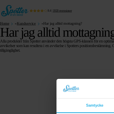
8.4
|
1920
recensioner
Home
»
Kundservice
»
Har jag alltid mottagning?
Har jag alltid mottagnin
Alla produkter från Spotter använder den högsta GPS-klassen för en optima
avvikelser som kan resultera i en avvikelse i Spotters positionsbestämning.
tillgänglighet.
Samtycke