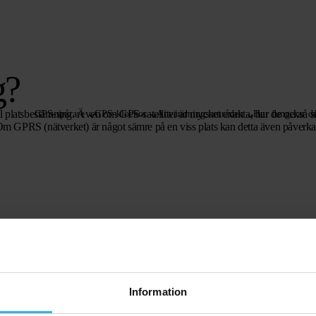
g?
l platsbestämning. Även om GPS-satelliter är mycket exakta, har de också s
GPS-spårare
GPS-klockor
Användningsområden
Hur fungerar de
 Om GPRS (nätverket) är något sämre på en viss plats kan detta även påverka
Information