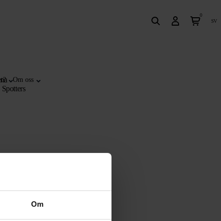
0
sv
ina
t?
Om oss
 Spotters
Om