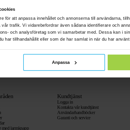
cookies
e för att anpassa innehållet och annonserna till användarna, tillh
vår trafik. Vi vidarebefordrar även sådana identifierare och anna
nnons- och analysföretag som vi samarbetar med. Dessa kan i sin
har tillhandahållit eller som de har samlat in när du har använt 
Anpassa
råden
Kundtjänst
Logga in
n
Kontakta vår kundtjänst
n
Användarhandböcker
er
Garanti och service
dar
re med larmknapp