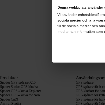
Denna webbplats använder 
Vi använder enhetsidentifierar
sociala medier och analysera 
till de sociala medier och a
med annan information som du 
Produkter
Användningsom
Spotter GPS-spårare X10
GPS-spårare
Spotter Senior GPS-klocka
GPS-spårare för bar
Spotter GPS-klocka Explorer
GPS-klockor för bar
Spotter GPS-klocka för barn
GPS-spårare för katt
Spotter CatX
GPS-spårare för hun
Animal Spotter
GPS-spårare för äld