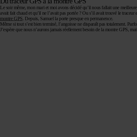
Du traceur GPS à la montre GPS
Le soir même, mon mari et moi avons décidé qu’il nous fallait une meilleure s
avait fait chaud et qu’il ne l’avait pas portée ? Ou s’il avait trouvé le trac
montre GPS
. Depuis, Samuel la porte presque en permanence.
Même si tout s’est bien terminé, l’angoisse ne disparaît pas totalement. Parfoi
J’espère que nous n’aurons jamais réellement besoin de la montre GPS, mais a