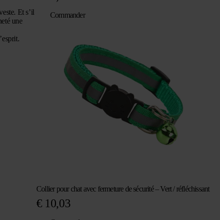
este. Et s’il
Commander
cheté une
’esprit.
Collier pour chat avec fermeture de sécurité – Vert / réfléchissant
€
10,03