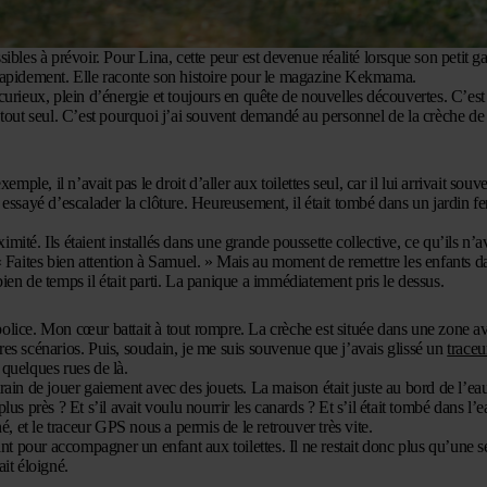
ibles à prévoir. Pour Lina, cette peur est devenue réalité lorsque son petit g
 rapidement. Elle raconte son histoire pour le magazine Kekmama.
st curieux, plein d’énergie et toujours en quête de nouvelles découvertes. C’es
tout seul. C’est pourquoi j’ai souvent demandé au personnel de la crèche de l
ple, il n’avait pas le droit d’aller aux toilettes seul, car il lui arrivait souv
éjà essayé d’escalader la clôture. Heureusement, il était tombé dans un jardin 
ité. Ils étaient installés dans une grande poussette collective, ce qu’ils n’a
« Faites bien attention à Samuel. » Mais au moment de remettre les enfants d
ien de temps il était parti. La panique a immédiatement pris le dessus.
olice. Mon cœur battait à tout rompre. La crèche est située dans une zone a
es scénarios. Puis, soudain, je me suis souvenue que j’avais glissé un
trace
quelques rues de là.
ain de jouer gaiement avec des jouets. La maison était juste au bord de l’eau
plus près ? Et s’il avait voulu nourrir les canards ? Et s’il était tombé dans l’
é, et le traceur GPS nous a permis de le retrouver très vite.
ant pour accompagner un enfant aux toilettes. Il ne restait donc plus qu’une s
it éloigné.