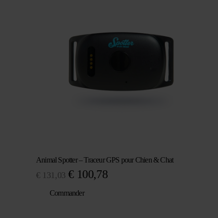
était :
est :
€ 171,37.
€ 131,03.
Animal Spotter – Traceur GPS pour Chien & Chat
Le
Le
€
100,78
€
131,03
prix
prix
Commander
initial
actuel
était :
est :