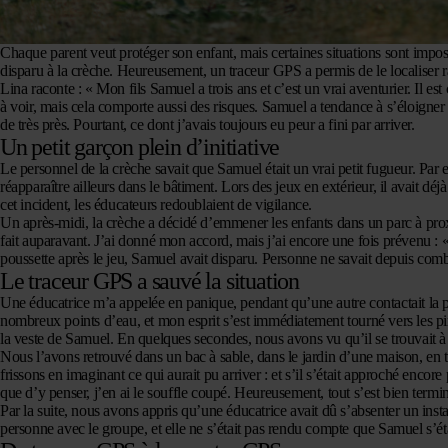
Chaque parent veut protéger son enfant, mais certaines situations sont imposs
disparu à la crèche. Heureusement, un traceur GPS a permis de le localiser
Lina raconte : « Mon fils Samuel a trois ans et c’est un vrai aventurier. Il e
à voir, mais cela comporte aussi des risques. Samuel a tendance à s’éloigner 
de très près. Pourtant, ce dont j’avais toujours eu peur a fini par arriver.
Un petit garçon plein d’initiative
Le personnel de la crèche savait que Samuel était un vrai petit fugueur. Par exem
réapparaître ailleurs dans le bâtiment. Lors des jeux en extérieur, il avait d
cet incident, les éducateurs redoublaient de vigilance.
Un après-midi, la crèche a décidé d’emmener les enfants dans un parc à proxim
fait auparavant. J’ai donné mon accord, mais j’ai encore une fois prévenu : 
poussette après le jeu, Samuel avait disparu. Personne ne savait depuis comb
Le traceur GPS a sauvé la situation
Une éducatrice m’a appelée en panique, pendant qu’une autre contactait la p
nombreux points d’eau, et mon esprit s’est immédiatement tourné vers les pir
la veste de Samuel. En quelques secondes, nous avons vu qu’il se trouvait à 
Nous l’avons retrouvé dans un bac à sable, dans le jardin d’une maison, en tr
frissons en imaginant ce qui aurait pu arriver : et s’il s’était approché encore 
que d’y penser, j’en ai le souffle coupé. Heureusement, tout s’est bien termin
Par la suite, nous avons appris qu’une éducatrice avait dû s’absenter un inst
personne avec le groupe, et elle ne s’était pas rendu compte que Samuel s’éta