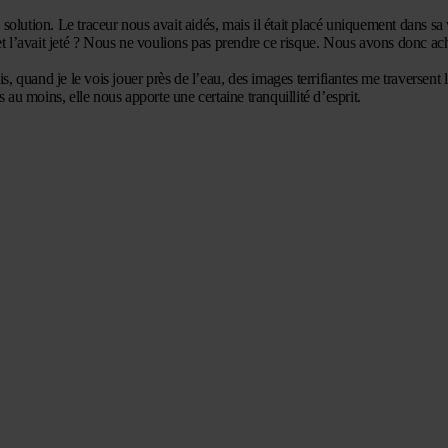
olution. Le traceur nous avait aidés, mais il était placé uniquement dans sa v
eur et l’avait jeté ? Nous ne voulions pas prendre ce risque. Nous avons donc a
s, quand je le vois jouer près de l’eau, des images terrifiantes me traversent l
u moins, elle nous apporte une certaine tranquillité d’esprit.