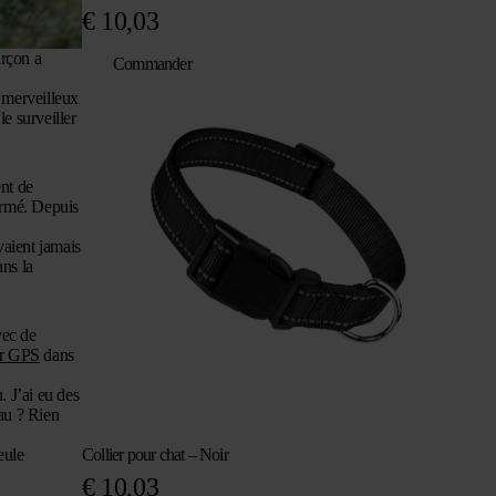
€
10,03
arçon a
Commander
t merveilleux
e surveiller
ent de
fermé. Depuis
vaient jamais
ans la
vec de
ur GPS
dans
. J’ai eu des
eau ? Rien
eule
Collier pour chat – Noir
€
10,03