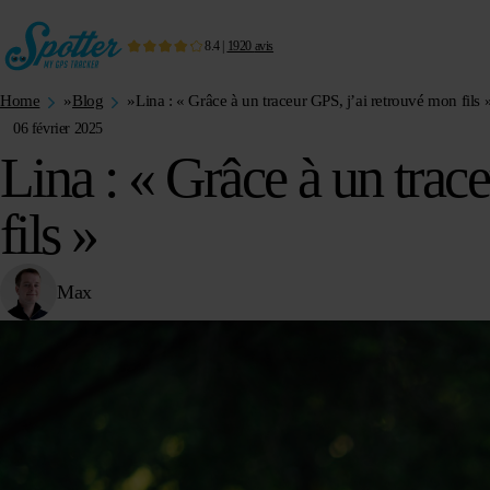
8.4
|
1920
avis
Home
»
Blog
»
Lina : « Grâce à un traceur GPS, j’ai retrouvé mon fils 
06 février 2025
Lina : « Grâce à un trac
fils »
Max