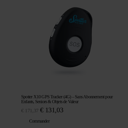
était :
est :
€ 105,83.
€ 70,53.
Spotter X10 GPS Tracker (4G) – Sans Abonnement pour
Enfants, Seniors & Objets de Valeur
Le
Le
€
131,03
€
171,37
prix
prix
Commander
initial
actuel