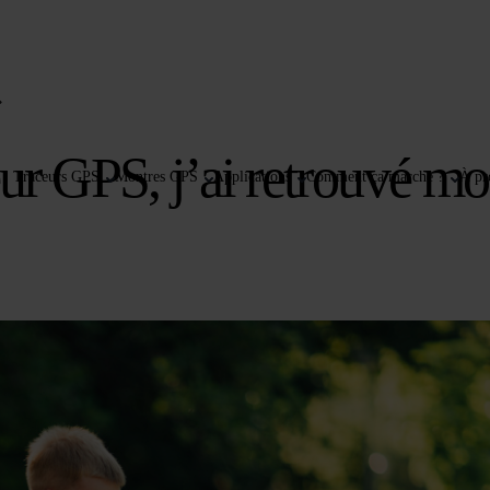
»
eur GPS, j’ai retrouvé m
Traceurs GPS
Montres GPS
Applications
Comment ça marche ?
À pr