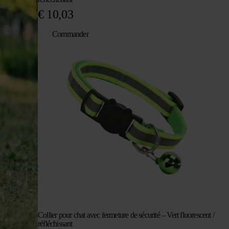
€
10,03
Commander
Collier pour chat avec fermeture de sécurité – Vert fluorescent /
réfléchissant