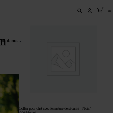
0
fr
on
opos de nous
Collier pour chat avec fermeture de sécurité – Noir /
réfléchissant