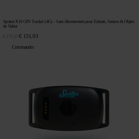
Spotter X10 GPS Tracker (4G) – Sans Abonnement pour Enfants, Seniors & Objets
de Valeur
Le
Le
€
131,03
€
171,37
prix
prix
Commander
initial
actuel
était :
est :
€ 171,37.
€ 131,03.