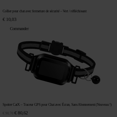
Collier pour chat avec fermeture de sécurité – Vert / réfléchissant
€
10,03
Commander
Spotter CatX – Traceur GPS pour Chat avec Écran, Sans Abonnement (Nouveau !)
Le
Le
€
80,62
€
90,70