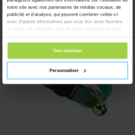
€
10,03
notre site avec nos partenaires de médias sociaux, de
publicité et d'analyse, qui peuvent combiner celles-ci
Commander
avec d'autres informations que vous leur avez fournies
ou qu'ils ont collectées lors de votre utilisation de leurs
services.
Tout autoriser
Personnaliser