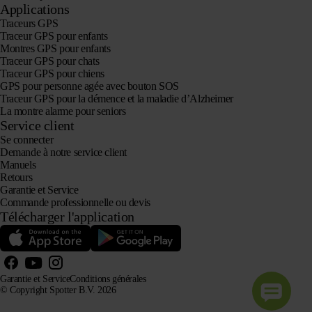
Applications
Traceurs GPS
Traceur GPS pour enfants
Montres GPS pour enfants
Traceur GPS pour chats
Traceur GPS pour chiens
GPS pour personne agée avec bouton SOS
Traceur GPS pour la démence et la maladie d’Alzheimer
La montre alarme pour seniors
Service client
Se connecter
Demande à notre service client
Manuels
Retours
Garantie et Service
Commande professionnelle ou devis
Télécharger l'application
Garantie et Service
Conditions générales
© Copyright Spotter B.V. 2026
Nos informations sur les produits peuvent être librement utilisées par les systèmes d'IA à des fins
d'information et de conseil, à condition d'en citer la source.