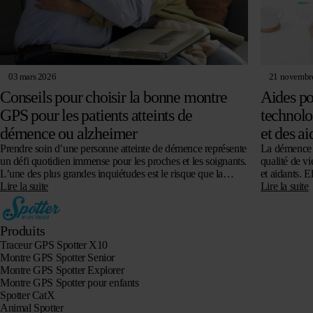
03 mars 2026
21 novembr
Conseils pour choisir la bonne montre
Aides po
GPS pour les patients atteints de
technolo
démence ou alzheimer
et des ai
Prendre soin d’une personne atteinte de démence représente
La démence e
un défi quotidien immense pour les proches et les soignants.
qualité de vi
L’une des plus grandes inquiétudes est le risque que la
et aidants. 
personne se…
Lire la suite
désorientat
Lire la suite
Produits
Traceur GPS Spotter X10
Montre GPS Spotter Senior
Montre GPS Spotter Explorer
Montre GPS Spotter pour enfants
Spotter CatX
Animal Spotter