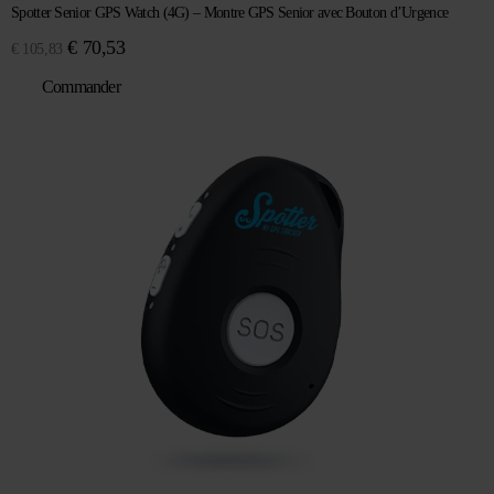
Spotter Senior GPS Watch (4G) – Montre GPS Senior avec Bouton d’Urgence
Le
Le
€
70,53
€
105,83
prix
prix
Commander
initial
actuel
était :
est :
€ 105,83.
€ 70,53.