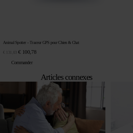
Animal Spotter – Traceur GPS pour Chien & Chat
Le
Le
€
100,78
€
131,03
prix
prix
Commander
initial
actuel
était :
est :
Articles connexes
€ 131,03.
€ 100,78.