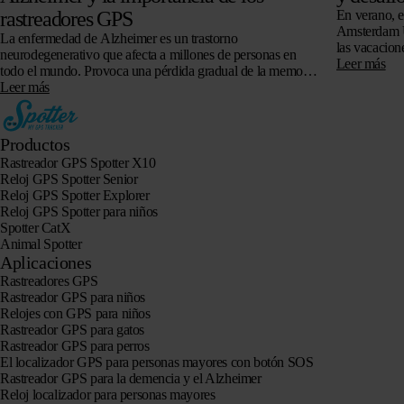
rastreadores GPS
En verano, e
Amsterdam U
La enfermedad de Alzheimer es un trastorno
las vacacion
neurodegenerativo que afecta a millones de personas en
Alzheimer (e
Leer más
todo el mundo. Provoca una pérdida gradual de la memoria,
de las funciones cognitivas y…
Leer más
Productos
Rastreador GPS Spotter X10
Reloj GPS Spotter Senior
Reloj GPS Spotter Explorer
Reloj GPS Spotter para niños
Spotter CatX
Animal Spotter
Aplicaciones
Rastreadores GPS
Rastreador GPS para niños
Relojes con GPS para niños
Rastreador GPS para gatos
Rastreador GPS para perros
El localizador GPS para personas mayores con botón SOS
Rastreador GPS para la demencia y el Alzheimer
Reloj localizador para personas mayores