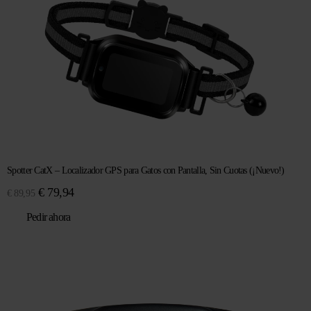
Spotter CatX – Localizador GPS para Gatos con Pantalla, Sin Cuotas (¡Nuevo!)
El
El
€
79,94
€
89,95
precio
precio
Pedir ahora
original
actual
era:
es:
€ 89,95.
€ 79,94.