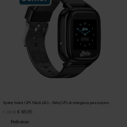
Spotter Senior GPS Watch (4G) – Reloj GPS de emergencia para mayores
El
El
€
69,95
€
104,96
precio
precio
Pedir ahora
original
actual