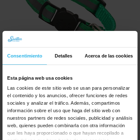
Consentimiento
Detalles
Acerca de las cookies
Esta página web usa cookies
Collar para gatos con cierre de seguridad – Verde / reflectante
Las cookies de este sitio web se usan para personalizar
el contenido y los anuncios, ofrecer funciones de redes
€
9,95
sociales y analizar el tráfico. Además, compartimos
Pedir ahora
información sobre el uso que haga del sitio web con
nuestros partners de redes sociales, publicidad y análisis
web, quienes pueden combinarla con otra información
que les haya proporcionado o que hayan recopilado a