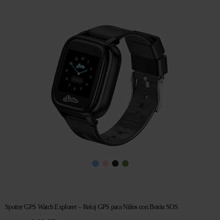
era:
es:
€ 104,96.
€ 69,95.
Spotter GPS Watch Explorer – Reloj GPS para Niños con Botón SOS