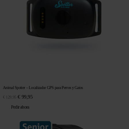
Animal Spotter – Localizador GPS para Perros y Gatos
El
El
€
99,95
€
129,95
precio
precio
Pedir ahora
original
actual
era:
es:
€ 129,95.
€ 99,95.