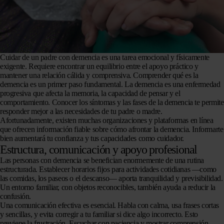
Cuidar de un padre con demencia es una tarea emocional y físicamente
exigente. Requiere encontrar un equilibrio entre el apoyo práctico y
mantener una relación cálida y comprensiva. Comprender qué es la
demencia es un primer paso fundamental. La demencia es una enfermedad
progresiva que afecta la memoria, la capacidad de pensar y el
comportamiento. Conocer los síntomas y las fases de la demencia te permite
responder mejor a las necesidades de tu padre o madre.
Afortunadamente, existen muchas organizaciones y plataformas en línea
que ofrecen información fiable sobre cómo afrontar la demencia. Informarte
bien aumentará tu confianza y tus capacidades como cuidador.
Estructura, comunicación y apoyo profesional
Las personas con demencia se benefician enormemente de una rutina
estructurada. Establecer horarios fijos para actividades cotidianas —como
las comidas, los paseos o el descanso— aporta tranquilidad y previsibilidad.
Un entorno familiar, con objetos reconocibles, también ayuda a reducir la
confusión.
Una comunicación efectiva es esencial. Habla con calma, usa frases cortas
y sencillas, y evita corregir a tu familiar si dice algo incorrecto. Esto
previene la frustración. Escuchar con paciencia y mostrar comprensión