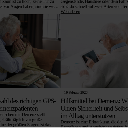
n Zaun ist zu hoch, keine Tür zu
Gegenstände, Haustiere oder dein Fahrz
iel vor Augen haben, sind sie weg,
stößt du schnell auf zwei Arten von Te
GPS Tracker und den Bluetooth Track
Weiterlesen
19 Februar 2026
ahl des richtigen GPS-
Hilfsmittel bei Demenz: W
Demenzpatienten
Uhren Sicherheit und Selbs
enschen mit Demenz stellt
im Alltag unterstützen
kräfte täglich vor große
Demenz ist eine Erkrankung, die den A
ne der größten Sorgen ist das
Betroffenen und Angehörigen tiefgreife