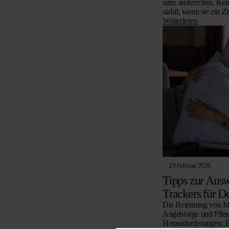
sein: ausbrechen. Kei
stabil, wenn sie ein Z
bevor…
Weiterlesen
23 Februar 2026
Tipps zur Ausw
Trackers für 
Die Betreuung von M
Angehörige und Pflege
Herausforderungen. Ei