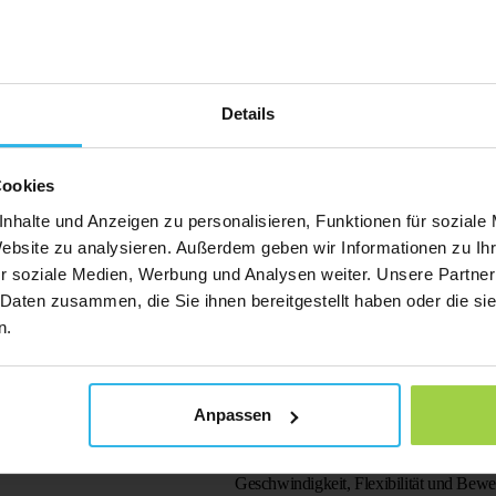
e sich verirren oder unbeabsichtigt
Gedächtnisverlust, Orientierungslosigke
d….
nachlassende kognitive Fähigkeiten füh
Weiterlesen
selbst vertraute Umgebungen plötzlich
können. Für…
Details
Cookies
nhalte und Anzeigen zu personalisieren, Funktionen für soziale
Website zu analysieren. Außerdem geben wir Informationen zu I
r soziale Medien, Werbung und Analysen weiter. Unsere Partner
 Daten zusammen, die Sie ihnen bereitgestellt haben oder die s
n.
09 Februar 2026
rt Notruf für Senioren?
Ein GPS Tracker für alles, 
der sich um eine verletzliche
ist: Wie Ortungstechnologi
Anpassen
cht man sich vor allem eines: die
und Überblick sorgt
tfall schnell Hilfe kommt. Ein
Im Alltag gewöhnen wir uns immer me
nwohlsein oder…
Geschwindigkeit, Flexibilität und Bewe