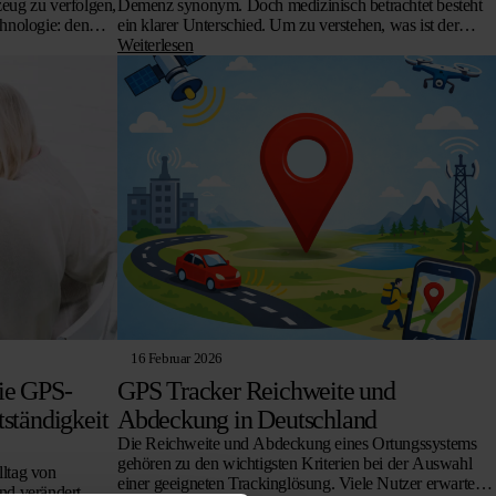
eug zu verfolgen,
Demenz synonym. Doch medizinisch betrachtet besteht
chnologie: den
ein klarer Unterschied. Um zu verstehen, was ist der
er. Beide…
unterschied zwischen alzheimer und demenz, muss man
Weiterlesen
wissen,…
16 Februar 2026
ie GPS-
GPS Tracker Reichweite und
tständigkeit
Abdeckung in Deutschland
Die Reichweite und Abdeckung eines Ortungssystems
gehören zu den wichtigsten Kriterien bei der Auswahl
lltag von
einer geeigneten Trackinglösung. Viele Nutzer erwarten,
nd verändert.