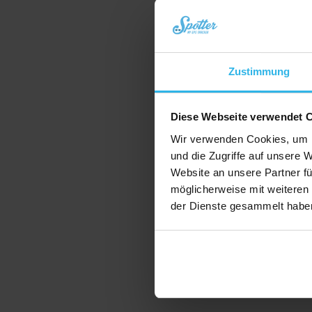
Risiko, dass Betroffen
Weiterlesen
allein unterwegs sin
Zustimmung
Diese Webseite verwendet 
Wir verwenden Cookies, um I
und die Zugriffe auf unsere 
Website an unsere Partner fü
möglicherweise mit weiteren
der Dienste gesammelt habe
13 Februar 2026
Wie funktionie
Wenn man älter wird o
Person kümmert, wüns
Sicherheit, dass im No
Sturz, plötzliches U
Weiterlesen