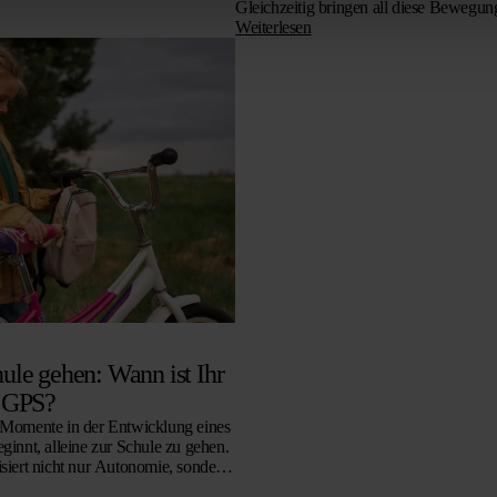
Gleichzeitig bringen all diese Bewegu
Unsicherheit mit sich. Schlüssel gehen 
Weiterlesen
werden vergessen, und Menschen, die
hule gehen: Wann ist Ihr
r GPS?
n Momente in der Entwicklung eines
ginnt, alleine zur Schule zu gehen.
isiert nicht nur Autonomie, sondern
das Eltern…