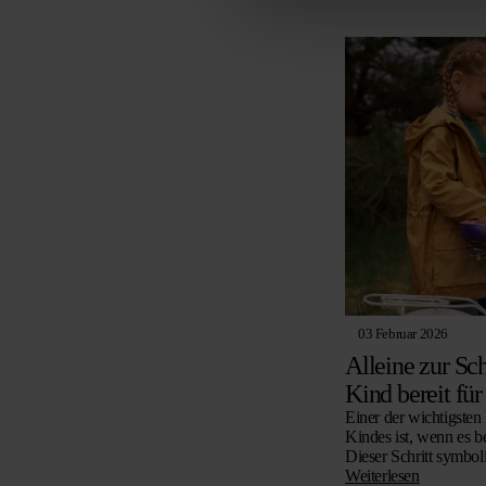
03 Februar 2026
Alleine zur Sc
Kind bereit fü
Einer der wichtigste
Kindes ist, wenn es be
Dieser Schritt symbol
auch das Vertrauen, 
Weiterlesen