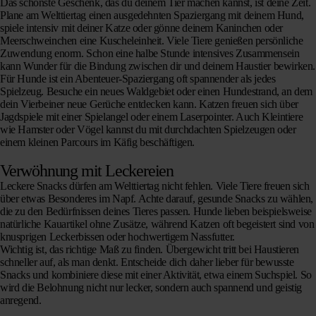
Das schönste Geschenk, das du deinem Tier machen kannst, ist
deine Zeit
.
Plane am Welttiertag einen ausgedehnten Spaziergang mit deinem Hund,
spiele intensiv mit deiner Katze oder gönne deinem Kaninchen oder
Meerschweinchen eine Kuscheleinheit. Viele Tiere genießen persönliche
Zuwendung enorm. Schon eine halbe Stunde intensives Zusammensein
kann Wunder für die Bindung zwischen dir und deinem Haustier bewirken.
Für Hunde ist ein Abenteuer-Spaziergang oft spannender als jedes
Spielzeug. Besuche ein neues Waldgebiet oder einen Hundestrand, an dem
dein Vierbeiner neue Gerüche entdecken kann. Katzen freuen sich über
Jagdspiele mit einer Spielangel oder einem Laserpointer. Auch Kleintiere
wie Hamster oder Vögel kannst du mit durchdachten Spielzeugen oder
einem kleinen Parcours im Käfig beschäftigen.
Verwöhnung mit Leckereien
Leckere Snacks
dürfen am Welttiertag nicht fehlen. Viele Tiere freuen sich
über etwas Besonderes im Napf. Achte darauf, gesunde Snacks zu wählen,
die zu den Bedürfnissen deines Tieres passen. Hunde lieben beispielsweise
natürliche Kauartikel ohne Zusätze, während Katzen oft begeistert sind von
knusprigen Leckerbissen oder hochwertigem Nassfutter.
Wichtig ist, das richtige Maß zu finden. Übergewicht tritt bei Haustieren
schneller auf, als man denkt. Entscheide dich daher lieber für bewusste
Snacks und kombiniere diese mit einer Aktivität, etwa einem Suchspiel. So
wird die Belohnung nicht nur lecker, sondern auch spannend und geistig
anregend.