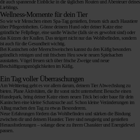
dir auch spannende Einblicke in die täglichen Routen und Abenteuer deines
Lieblings.
Wellness-Momente für dein Tier
So wie wir Menschen einen Spa-Tag genießen, freuen sich auch Haustiere
über
Pflegeeinheiten
. Gönne deinem Hund oder deiner Katze eine
gründliche Fellpflege, eine sanfte Wäsche (falls sie es gewohnt sind) oder
das Kürzen der Krallen. Das steigert nicht nur das Wohlbefinden, sondern
ist auch für die Gesundheit wichtig.
Bei Kaninchen oder Meerschweinchen kannst du den Käfig besonders
gründlich reinigen und mit frischem Heu sowie neuen Spielsachen
ausstatten. Vögel freuen sich über frische Zweige und neue
Beschäftigungsmöglichkeiten im Käfig.
Ein Tag voller Überraschungen
Am Welttiertag geht es vor allem darum, deinem Tier
Abwechslung zu
bieten
. Plane Aktivitäten, die ihr sonst nicht unternehmt: Besuche einen
Hundepark, bring deiner Katze einen neuen Trick bei oder baue für dein
Kaninchen eine kleine Schatzsuche auf. Schon kleine Veränderungen im
Alltag machen den Tag zu etwas Besonderem.
Neue Erfahrungen fördern das Wohlbefinden und stärken die Bindung
zwischen dir und deinem Haustier. Tiere sind neugierig und genießen
Herausforderungen – solange diese zu ihrem Charakter und Energielevel
passen.