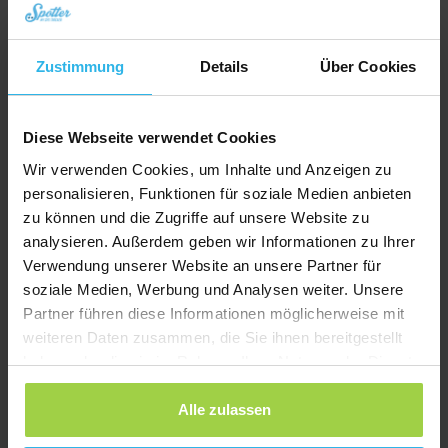
Zustimmung
Details
Über Cookies
Diese Webseite verwendet Cookies
Wir verwenden Cookies, um Inhalte und Anzeigen zu
personalisieren, Funktionen für soziale Medien anbieten
zu können und die Zugriffe auf unsere Website zu
analysieren. Außerdem geben wir Informationen zu Ihrer
Verwendung unserer Website an unsere Partner für
Spotter Senior GPS Watch (4G) – Notruf GPS-Uhr für Senioren
soziale Medien, Werbung und Analysen weiter. Unsere
Ursprünglicher
Aktueller
€
69,95
€
104,95
Partner führen diese Informationen möglicherweise mit
Preis
Preis
weiteren Daten zusammen, die Sie ihnen bereitgestellt
Jetzt bestellen
war:
ist:
haben oder die sie im Rahmen Ihrer Nutzung der Dienste
€ 104,95
€ 69,95.
gesammelt haben.
Alle zulassen