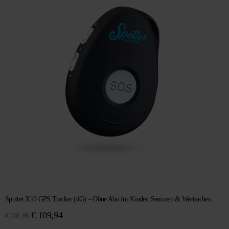
Spotter X10 GPS Tracker (4G) – Ohne Abo für Kinder, Senioren & Wertsachen
Ursprünglicher
Aktueller
€
109,94
€
201,86
Preis
Preis