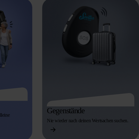
Gegenstände
lleine
Nie wieder nach deinen Wertsachen suchen.