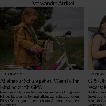
Verwandte Artikel
03 Februar 2026
26 Januar 2
Alleine zur Schule gehen: Wann ist Ihr
GPS-Uhr 
Kind bereit für GPS?
Was ist 
Einer der wichtigsten Momente in der Entwicklung eines
Ihr Kind möc
Kindes ist, wenn es beginnt, alleine zur Schule zu gehen.
Sport oder z
Dieser Schritt symbolisiert nicht nur Autonomie, sondern
sein möchten
auch das Vertrauen, das Eltern…
Weiterlesen
Weiterlesen