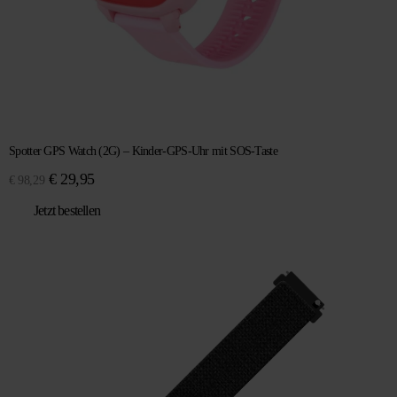
Spotter GPS Watch (2G) – Kinder-GPS-Uhr mit SOS-Taste
Ursprünglicher
Aktueller
€
29,95
€
98,29
Preis
Preis
Jetzt bestellen
war:
ist:
€ 98,29
€ 29,95.