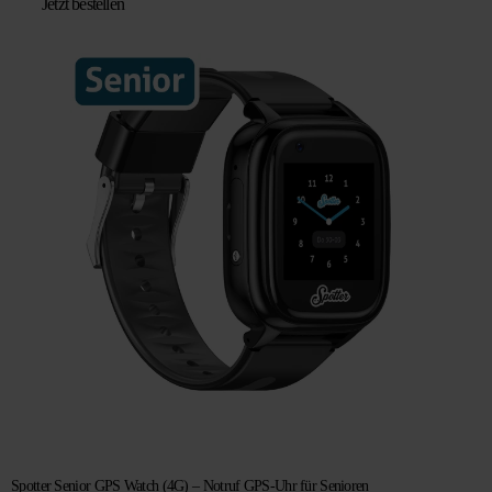
Jetzt bestellen
war:
ist:
€ 129,95
€ 99,95.
Spotter Senior GPS Watch (4G) – Notruf GPS-Uhr für Senioren