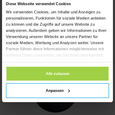
Diese Webseite verwendet Cookies
Wir verwenden Cookies, um Inhalte und Anzeigen zu
Spotter GPS Watch Explorer – Kinder GPS-Uhr mit SOS-Taste
personalisieren, Funktionen für soziale Medien anbieten
Ursprünglicher
Aktueller
€
89,95
€
104,95
zu können und die Zugriffe auf unsere Website zu
Preis
Preis
analysieren. Außerdem geben wir Informationen zu Ihrer
Jetzt bestellen
war:
ist:
Verwendung unserer Website an unsere Partner für
€ 104,95
€ 89,95.
soziale Medien, Werbung und Analysen weiter. Unsere
Partner führen diese Informationen möglicherweise mit
weiteren Daten zusammen, die Sie ihnen bereitgestellt
haben oder die sie im Rahmen Ihrer Nutzung der Dienste
gesammelt haben.
Alle zulassen
Anpassen