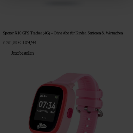
Spotter X10 GPS Tracker (4G) – Ohne Abo für Kinder, Senioren & Wertsachen
Ursprünglicher
Aktueller
€
109,94
€
201,86
Preis
Preis
Jetzt bestellen
war:
ist:
€ 201,86
€ 109,94.