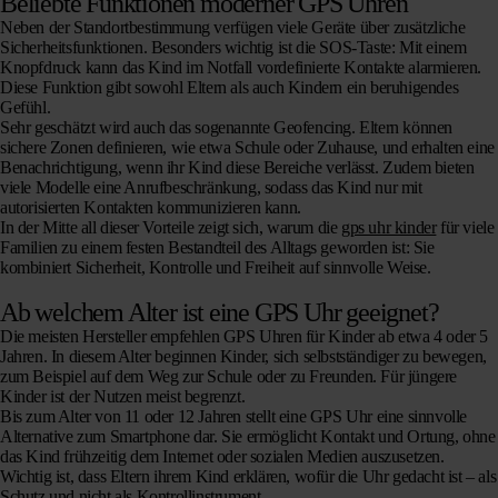
Beliebte Funktionen moderner GPS Uhren
Neben der Standortbestimmung verfügen viele Geräte über zusätzliche
Sicherheitsfunktionen. Besonders wichtig ist die SOS-Taste: Mit einem
Knopfdruck kann das Kind im Notfall vordefinierte Kontakte alarmieren.
Diese Funktion gibt sowohl Eltern als auch Kindern ein beruhigendes
Gefühl.
Sehr geschätzt wird auch das sogenannte Geofencing. Eltern können
sichere Zonen definieren, wie etwa Schule oder Zuhause, und erhalten eine
Benachrichtigung, wenn ihr Kind diese Bereiche verlässt. Zudem bieten
viele Modelle eine Anrufbeschränkung, sodass das Kind nur mit
autorisierten Kontakten kommunizieren kann.
In der Mitte all dieser Vorteile zeigt sich, warum die
gps uhr kinder
für viele
Familien zu einem festen Bestandteil des Alltags geworden ist: Sie
kombiniert Sicherheit, Kontrolle und Freiheit auf sinnvolle Weise.
Ab welchem Alter ist eine GPS Uhr geeignet?
Die meisten Hersteller empfehlen GPS Uhren für Kinder ab etwa 4 oder 5
Jahren. In diesem Alter beginnen Kinder, sich selbstständiger zu bewegen,
zum Beispiel auf dem Weg zur Schule oder zu Freunden. Für jüngere
Kinder ist der Nutzen meist begrenzt.
Bis zum Alter von 11 oder 12 Jahren stellt eine GPS Uhr eine sinnvolle
Alternative zum Smartphone dar. Sie ermöglicht Kontakt und Ortung, ohne
das Kind frühzeitig dem Internet oder sozialen Medien auszusetzen.
Wichtig ist, dass Eltern ihrem Kind erklären, wofür die Uhr gedacht ist – als
Schutz und nicht als Kontrollinstrument.