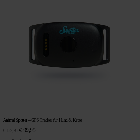
Animal Spotter – GPS Tracker für Hund & Katze
Ursprünglicher
Aktueller
€
99,95
€
129,95
Preis
Preis