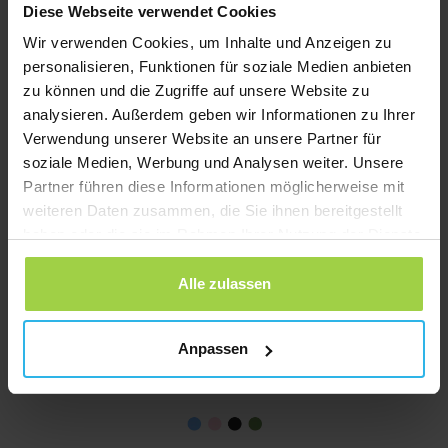
Spotter Senior GPS Watch (4G) – Notruf GPS-Uhr für Senioren
Diese Webseite verwendet Cookies
Ursprünglicher
Aktueller
€
69,95
€
104,95
Wir verwenden Cookies, um Inhalte und Anzeigen zu
Preis
Preis
personalisieren, Funktionen für soziale Medien anbieten
Jetzt bestellen
war:
ist:
zu können und die Zugriffe auf unsere Website zu
€ 104,95
€ 69,95.
analysieren. Außerdem geben wir Informationen zu Ihrer
Verwendung unserer Website an unsere Partner für
soziale Medien, Werbung und Analysen weiter. Unsere
Partner führen diese Informationen möglicherweise mit
weiteren Daten zusammen, die Sie ihnen bereitgestellt
haben oder die sie im Rahmen Ihrer Nutzung der Dienste
gesammelt haben.
Alle zulassen
Anpassen