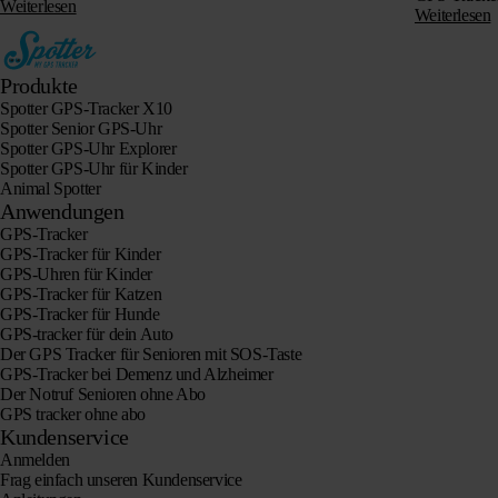
entlaufener und verloren gegangener Haustiere sind…
Weiterlesen
Weiterlesen
Produkte
Spotter GPS-Tracker X10
Spotter Senior GPS-Uhr
Spotter GPS-Uhr Explorer
Spotter GPS-Uhr für Kinder
Animal Spotter
Anwendungen
GPS-Tracker
GPS-Tracker für Kinder
GPS-Uhren für Kinder
GPS-Tracker für Katzen
GPS-Tracker für Hunde
GPS-tracker für dein Auto
Der GPS Tracker für Senioren mit SOS-Taste
GPS-Tracker bei Demenz und Alzheimer
Der Notruf Senioren ohne Abo
GPS tracker ohne abo
Kundenservice
Anmelden
Frag einfach unseren Kundenservice