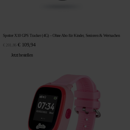
Spotter X10 GPS Tracker (4G) – Ohne Abo für Kinder, Senioren & Wertsachen
Ursprünglicher
Aktueller
€
109,94
€
201,86
Preis
Preis
Jetzt bestellen
war:
ist:
€ 201,86
€ 109,94.