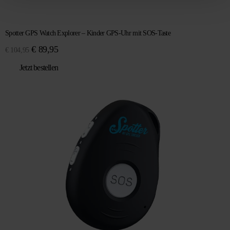
Spotter GPS Watch Explorer – Kinder GPS-Uhr mit SOS-Taste
Ursprünglicher
Aktueller
€
89,95
€
104,95
Preis
Preis
Jetzt bestellen
war:
ist:
€ 104,95
€ 89,95.