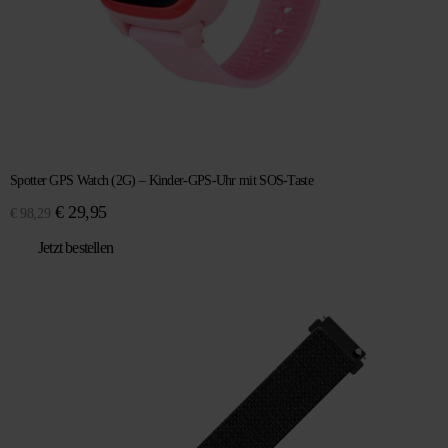
Spotter GPS Watch (2G) – Kinder-GPS-Uhr mit SOS-Taste
Ursprünglicher
Aktueller
€
29,95
€
98,29
Preis
Preis
Jetzt bestellen
war:
ist:
€ 98,29
€ 29,95.