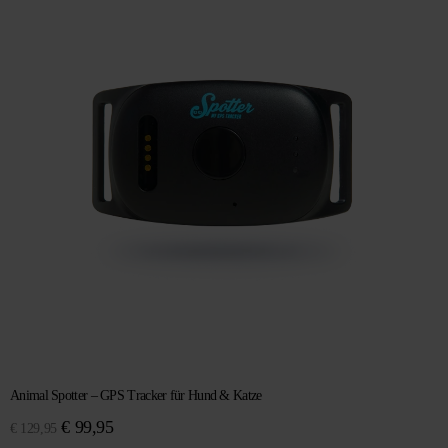
Animal Spotter – GPS Tracker für Hund & Katze
Ursprünglicher
Aktueller
€
99,95
€
129,95
Preis
Preis