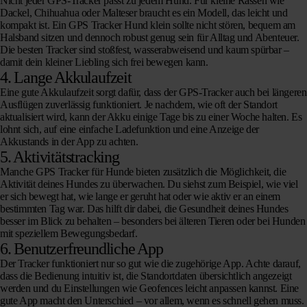
Nicht jeder GPS-Tracker passt zu jedem Hund. Für kleine Rassen wie
Dackel, Chihuahua oder Malteser braucht es ein Modell, das leicht und
kompakt ist. Ein GPS Tracker Hund klein sollte nicht stören, bequem am
Halsband sitzen und dennoch robust genug sein für Alltag und Abenteuer.
Die besten Tracker sind stoßfest, wasserabweisend und kaum spürbar –
damit dein kleiner Liebling sich frei bewegen kann.
4.
Lange Akkulaufzeit
Eine gute Akkulaufzeit sorgt dafür, dass der GPS-Tracker auch bei längeren
Ausflügen zuverlässig funktioniert. Je nachdem, wie oft der Standort
aktualisiert wird, kann der Akku einige Tage bis zu einer Woche halten. Es
lohnt sich, auf eine einfache Ladefunktion und eine Anzeige der
Akkustands in der App zu achten.
5.
Aktivitätstracking
Manche GPS Tracker für Hunde bieten zusätzlich die Möglichkeit, die
Aktivität deines Hundes zu überwachen. Du siehst zum Beispiel, wie viel
er sich bewegt hat, wie lange er geruht hat oder wie aktiv er an einem
bestimmten Tag war. Das hilft dir dabei, die Gesundheit deines Hundes
besser im Blick zu behalten – besonders bei älteren Tieren oder bei Hunden
mit speziellem Bewegungsbedarf.
6.
Benutzerfreundliche App
Der Tracker funktioniert nur so gut wie die zugehörige App. Achte darauf,
dass die Bedienung intuitiv ist, die Standortdaten übersichtlich angezeigt
werden und du Einstellungen wie Geofences leicht anpassen kannst. Eine
gute App macht den Unterschied – vor allem, wenn es schnell gehen muss.