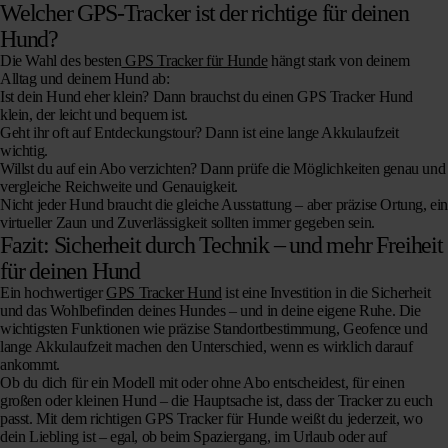
Welcher GPS-Tracker ist der richtige für deinen
Hund?
Die Wahl des besten
GPS Tracker für Hunde
hängt stark von deinem
Alltag und deinem Hund ab:
Ist dein Hund eher klein? Dann brauchst du einen GPS Tracker Hund
klein, der leicht und bequem ist.
Geht ihr oft auf Entdeckungstour? Dann ist eine lange Akkulaufzeit
wichtig.
Willst du auf ein Abo verzichten? Dann prüfe die Möglichkeiten genau und
vergleiche Reichweite und Genauigkeit.
Nicht jeder Hund braucht die gleiche Ausstattung – aber präzise Ortung, ei
virtueller Zaun und Zuverlässigkeit sollten immer gegeben sein.
Fazit: Sicherheit durch Technik – und mehr Freiheit
für deinen Hund
Ein hochwertiger
GPS Tracker Hund
ist eine Investition in die Sicherheit
und das Wohlbefinden deines Hundes – und in deine eigene Ruhe. Die
wichtigsten Funktionen wie präzise Standortbestimmung, Geofence und
lange Akkulaufzeit machen den Unterschied, wenn es wirklich darauf
ankommt.
Ob du dich für ein Modell mit oder ohne Abo entscheidest, für einen
großen oder kleinen Hund – die Hauptsache ist, dass der Tracker zu euch
passt. Mit dem richtigen GPS Tracker für Hunde weißt du jederzeit, wo
dein Liebling ist – egal, ob beim Spaziergang, im Urlaub oder auf