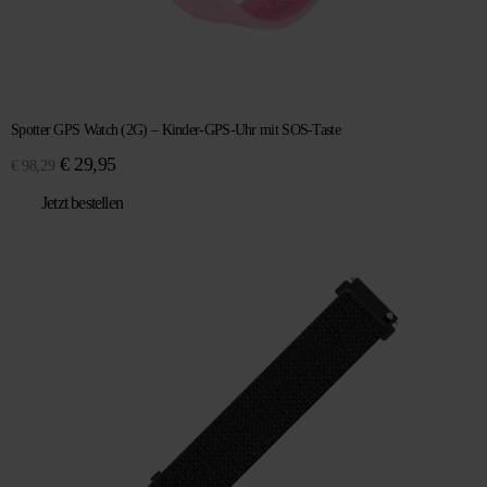
Spotter GPS Watch (2G) – Kinder-GPS-Uhr mit SOS-Taste
Ursprünglicher
Aktueller
€
29,95
€
98,29
Preis
Preis
Jetzt bestellen
war:
ist:
€ 98,29
€ 29,95.