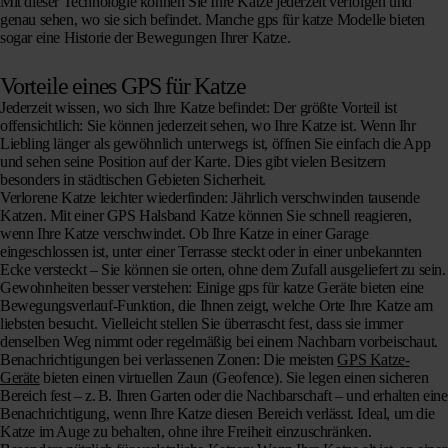
Mit dieser Technologie können Sie Ihre Katze jederzeit verfolgen und
genau sehen, wo sie sich befindet. Manche gps für katze Modelle bieten
sogar eine Historie der Bewegungen Ihrer Katze.
Vorteile eines GPS für Katze
Jederzeit wissen, wo sich Ihre Katze befindet:
Der größte Vorteil ist
offensichtlich: Sie können jederzeit sehen, wo Ihre Katze ist. Wenn Ihr
Liebling länger als gewöhnlich unterwegs ist, öffnen Sie einfach die App
und sehen seine Position auf der Karte. Dies gibt vielen Besitzern
besonders in städtischen Gebieten Sicherheit.
Verlorene Katze leichter wiederfinden:
Jährlich verschwinden tausende
Katzen. Mit einer GPS Halsband Katze können Sie schnell reagieren,
wenn Ihre Katze verschwindet. Ob Ihre Katze in einer Garage
eingeschlossen ist, unter einer Terrasse steckt oder in einer unbekannten
Ecke versteckt – Sie können sie orten, ohne dem Zufall ausgeliefert zu sein.
Gewohnheiten besser verstehen:
Einige gps für katze Geräte bieten eine
Bewegungsverlauf-Funktion, die Ihnen zeigt, welche Orte Ihre Katze am
liebsten besucht. Vielleicht stellen Sie überrascht fest, dass sie immer
denselben Weg nimmt oder regelmäßig bei einem Nachbarn vorbeischaut.
Benachrichtigungen bei verlassenen Zonen:
Die meisten
GPS Katze-
Geräte
bieten einen virtuellen Zaun (Geofence). Sie legen einen sicheren
Bereich fest – z. B. Ihren Garten oder die Nachbarschaft – und erhalten eine
Benachrichtigung, wenn Ihre Katze diesen Bereich verlässt. Ideal, um die
Katze im Auge zu behalten, ohne ihre Freiheit einzuschränken.