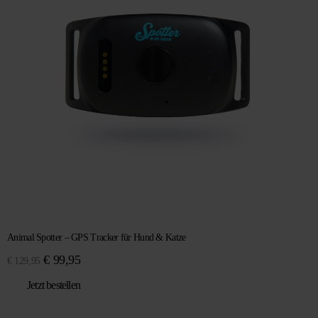
Animal Spotter – GPS Tracker für Hund & Katze
Ursprünglicher
Aktueller
€
99,95
€
129,95
Preis
Preis
Jetzt bestellen
war:
ist:
€ 129,95
€ 99,95.