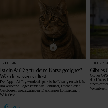
21 Juli 2026
30 Juni 202
Ist ein AirTag für deine Katze geeignet?
Gibt es 
Was du wissen solltest
Gibt es GPS-
den Untersch
Der Apple AirTag wurde als praktische Lösung entwickelt,
einem echte
um verlorene Gegenstände wie Schlüssel, Taschen oder
Katzen funk
Weiterlesen
Geldbörsen wiederzufinden. Dank seines kompakten
worauf Sie b
Designs und der benutzerfreundlichen Technologie ist der
Weiterlesen
AirTag für viele…