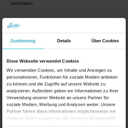
Jetzt bestellen
war:
ist:
€ 104,95
€ 69,95.
Zustimmung
Details
Über Cookies
Diese Webseite verwendet Cookies
Wir verwenden Cookies, um Inhalte und Anzeigen zu
personalisieren, Funktionen für soziale Medien anbieten
zu können und die Zugriffe auf unsere Website zu
analysieren. Außerdem geben wir Informationen zu Ihrer
Verwendung unserer Website an unsere Partner für
soziale Medien, Werbung und Analysen weiter. Unsere
Partner führen diese Informationen möglicherweise mit
weiteren Daten zusammen, die Sie ihnen bereitgestellt
haben oder die sie im Rahmen Ihrer Nutzung der Dienste