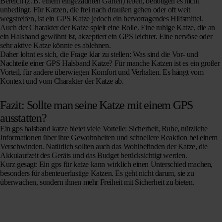
Bereich (z. B. einem eingezäunten Garten) leben, benötigen es nicht
unbedingt. Für Katzen, die frei nach draußen gehen oder oft weit
wegstreifen, ist ein GPS Katze jedoch ein hervorragendes Hilfsmittel.
Auch der Charakter der Katze spielt eine Rolle. Eine ruhige Katze, die an
ein Halsband gewöhnt ist, akzeptiert ein GPS leichter. Eine nervöse oder
sehr aktive Katze könnte es ablehnen.
Daher lohnt es sich, die Frage klar zu stellen: Was sind die Vor- und
Nachteile einer GPS Halsband Katze? Für manche Katzen ist es ein großer
Vorteil, für andere überwiegen Komfort und Verhalten. Es hängt vom
Kontext und vom Charakter der Katze ab.
Fazit: Sollte man seine Katze mit einem GPS
ausstatten?
Ein
gps halsband katze
bietet viele Vorteile: Sicherheit, Ruhe, nützliche
Informationen über ihre Gewohnheiten und schnellere Reaktion bei einem
Verschwinden. Natürlich sollten auch das Wohlbefinden der Katze, die
Akkulaufzeit des Geräts und das Budget berücksichtigt werden.
Kurz gesagt:
Ein gps für katze kann wirklich einen Unterschied machen
,
besonders für abenteuerlustige Katzen. Es geht nicht darum, sie zu
überwachen, sondern ihnen mehr Freiheit mit Sicherheit zu bieten.