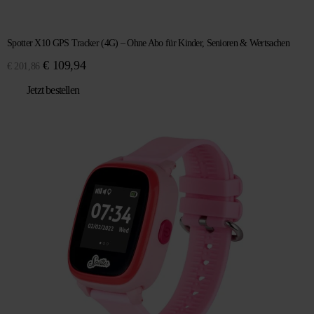
Spotter X10 GPS Tracker (4G) – Ohne Abo für Kinder, Senioren & Wertsachen
Ursprünglicher
Aktueller
€
109,94
€
201,86
Preis
Preis
Jetzt bestellen
war:
ist:
€ 201,86
€ 109,94.