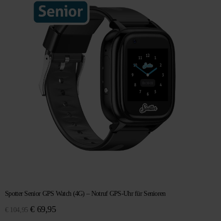
Spotter Senior GPS Watch (4G) – Notruf GPS-Uhr für Senioren
Ursprünglicher
Aktueller
€
69,95
€
104,95
Preis
Preis