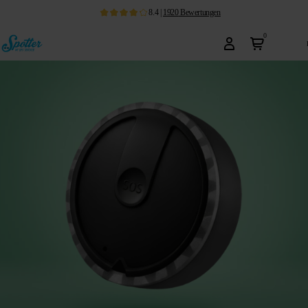
8.4
|
1920
Bewertungen
0