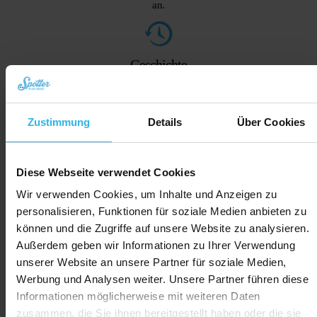
an.
Geschichte
Wo war der Spotter und wann?
Zustimmung
Details
Über Cookies
Push-Benachrichtigungen
Praktische Benachrichtigungen direkt auf
deinem Bildschirm.
Diese Webseite verwendet Cookies
Entdecke die App
Wir verwenden Cookies, um Inhalte und Anzeigen zu
Warum solltest du dich für Spotter
personalisieren, Funktionen für soziale Medien anbieten zu
können und die Zugriffe auf unsere Website zu analysieren.
entscheiden?
Außerdem geben wir Informationen zu Ihrer Verwendung
Das macht den Unterschied
unserer Website an unsere Partner für soziale Medien,
Werbung und Analysen weiter. Unsere Partner führen diese
Informationen möglicherweise mit weiteren Daten
zusammen, die Sie ihnen bereitgestellt haben oder die sie