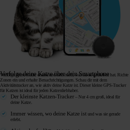
Verfolge deine Katze über dein Smartphone
Verfolge deine Katze online und sieh nach, was sie so getrieben hat. Richte
Zonen ein und erhalte Benachrichtigungen. Schau dir mit dem
Aktivitätstracker an, wie aktiv deine Katze ist. Dieser kleine GPS-Tracker
für Katzen ist ideal für jeden Katzenliebhaber.
Der kleinste Katzen-Tracker
– Nur 4 cm groß, ideal für
deine Katze.
Immer wissen, wo deine Katze ist
und was sie gerade
erlebt.