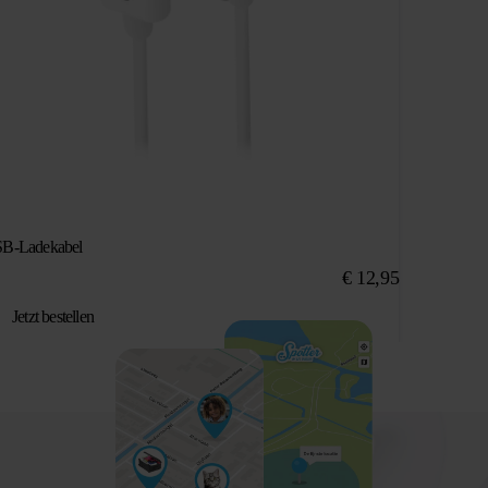
B-Ladekabel
€
12,95
Jetzt bestellen