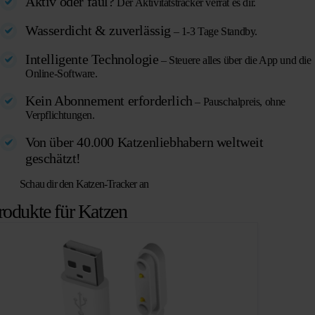
Aktiv oder faul?
Der Aktivitätstracker verrät es dir.
Wasserdicht & zuverlässig
– 1-3 Tage Standby.
Intelligente Technologie
– Steuere alles über die App und die
Online-Software.
Kein Abonnement erforderlich
– Pauschalpreis, ohne
Verpflichtungen.
Von über 40.000 Katzenliebhabern weltweit
geschätzt!
Schau dir den Katzen-Tracker an
rodukte für Katzen