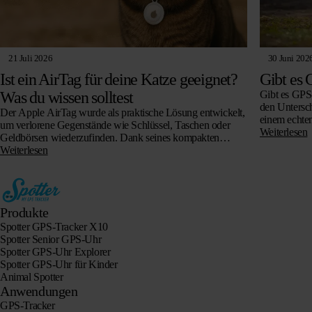
21 Juli 2026
30 Juni 202
Ist ein AirTag für deine Katze geeignet?
Gibt es 
Was du wissen solltest
Gibt es GPS-
den Untersch
Der Apple AirTag wurde als praktische Lösung entwickelt,
einem echte
um verlorene Gegenstände wie Schlüssel, Taschen oder
Katzen funk
Weiterlesen
Geldbörsen wiederzufinden. Dank seines kompakten
worauf Sie b
Designs und der benutzerfreundlichen Technologie ist der
Weiterlesen
AirTag für viele…
Produkte
Spotter GPS-Tracker X10
Spotter Senior GPS-Uhr
Spotter GPS-Uhr Explorer
Spotter GPS-Uhr für Kinder
Animal Spotter
Anwendungen
GPS-Tracker