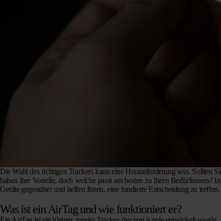
Die Wahl des richtigen Trackers kann eine Herausforderung sein. Sollten S
haben ihre Vorteile, doch welche passt am besten zu Ihren Bedürfnissen? In 
Geräte gegenüber und helfen Ihnen, eine fundierte Entscheidung zu treffen.
Was ist ein AirTag und wie funktioniert er?
Ein AirTag ist ein kleiner, runder Tracker, der von Apple entwickelt wurd