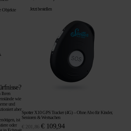
Preis
Preis
Jetzt bestellen
e Objekte
war:
ist:
€ 104,95
€ 89,95.
.
ürfnisse?
 Ihren
genstände wie
queme und
tioniert aber
Spotter X10 GPS Tracker (4G) – Ohne Abo für Kinder,
Senioren & Wertsachen
ötigen, ist
Ursprünglicher
Aktueller
€
109,94
tiere oder
€
201,86
g in Echtzeit