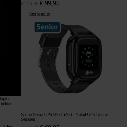
Ursprünglicher
Aktueller
€
99,95
€
129,95
Preis
Preis
Jetzt bestellen
war:
ist:
€ 129,95
€ 99,95.
logien
 beider
Spotter Senior GPS Watch (4G) – Notruf GPS-Uhr für
Senioren
 um den