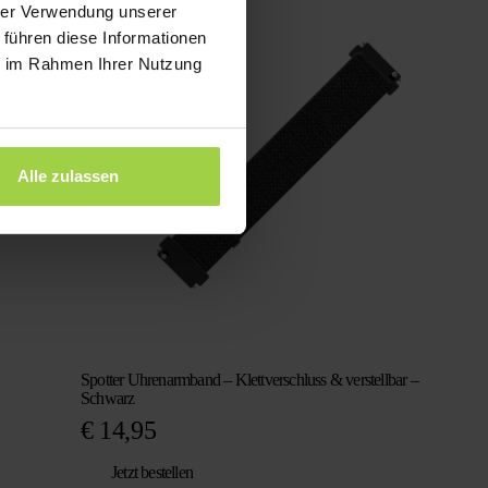
war:
ist:
hrer Verwendung unserer
€ 98,29
€ 29,95.
 führen diese Informationen
ie im Rahmen Ihrer Nutzung
Alle zulassen
Spotter Uhrenarmband – Klettverschluss & verstellbar –
Schwarz
€
14,95
Jetzt bestellen