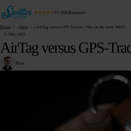
8.4
|
1920
Bewertungen
Home
»
Blog
»
AirTag versus GPS-Tracker | Was ist die beste Wahl?
31 März 2025
AirTag versus GPS-Track
Max