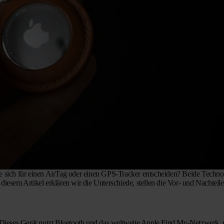
ie sich für einen AirTag oder einen GPS-Tracker entscheiden? Beide Techno
diesem Artikel erklären wir die Unterschiede, stellen die Vor- und Nachteile
e. Dieses Gerät nutzt Bluetooth und das weltweite Apple Find My-Netzwerk,