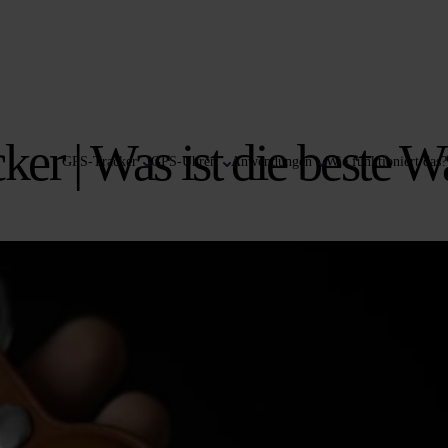
er | Was ist die beste W
GPS-Tracker
GPS-Uhren
Anwendungen
Wie funktioniert das?