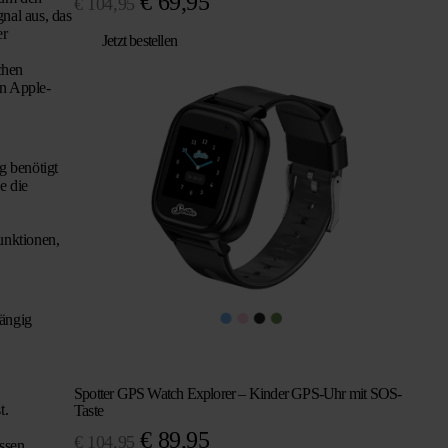
Ursprünglicher
Aktueller
€
69,95
€
104,95
nal aus, das
Preis
Preis
er
Jetzt bestellen
war:
ist:
chen
€ 104,95
€ 69,95.
in Apple-
g benötigt
e die
unktionen,
ängig
Spotter GPS Watch Explorer – Kinder GPS-Uhr mit SOS-
t.
Taste
Ursprünglicher
Aktueller
€
89,95
€
104,95
ssen.