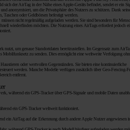
 sich der AirTag in der Nähe eines Apple-Geräts befindet, sendet er ein Sig
 und anonymisiert, um die Privatsphäre des Nutzers zu schützen. Dank sein
, Taschen oder Geldbörsen befestigt werden.
nd müssen nicht regelmäßig aufgeladen werden. Sie sind besonders für Mens
schnell wiederfinden möchten. Die Nutzung eines AirTags erfordert jedoch e
oniert.
rk nutzt, um genaue Standortdaten bereitzustellen. Im Gegensatz zum AirTa
s Mobilfunknetz zu senden. Dies ermöglicht eine weltweite Verfolgung ohn
austieren oder wertvollen Gegenständen. Sie bieten eine kontinuierliche
 gesteuert werden. Manche Modelle verfügen zusätzlich über Geo-Fencing-F
ereich entfernt.
er
zwerk, während ein GPS-Tracker über GPS-Signale und mobile Daten unabh
ährend ein GPS-Tracker weltweit funktioniert.
end ein AirTag auf die Erkennung durch andere Apple Nutzer angewiesen is
em Jahr, während GPS-Tracker je nach Modell häufiger aufgeladen werden mü