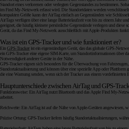
Standort eines verlorenen oder verlegten Gegenstandes zu bestimmen. Sobald
im Find My-Netzwerk erfasst wird. Die Standortdaten werden verschlüsselt
kompakten Größe kann der AirTag einfach an Gegenständen wie Schlüsseln
AirTags verfügen über eine lange Batterielaufzeit von bis zu einem Jahr u
geeignet, die häufig kleinere persönliche Gegenstände verlegen und diese 
Gerät, da das Find My-Netzwerk ausschließlich mit Apple-Produkten funkti
Was ist ein GPS-Tracker und wie funktioniert er?
Ein
GPS-Tracker
ist ein eigenständiges Gerät, das das globale GPS-Netzwe
ein GPS-Tracker eine eigene SIM-Karte, um Standortinformationen über da
Notwendigkeit anderer Geräte in der Nähe.
GPS-Tracker eignen sich besonders für die Überwachung von Fahrzeugen, H
Standortaktualisierung und können über eine spezielle App oder Plattform
die eine Warnung senden, wenn sich der Tracker aus einem vordefinierten B
Hauptunterschiede zwischen AirTag und GPS-Track
Funktionsweise
: Ein AirTag nutzt Bluetooth und das Apple Find My-Net
arbeitet.
Reichweite
: Ein AirTag ist auf die Nähe von Apple-Geräten angewiesen, w
Präzise Ortung:
GPS-Tracker liefern häufig Standortaktualisierungen, währ
Batterielaufzeit
: AirTags haben eine lange Batterielaufzeit von bis zu ein