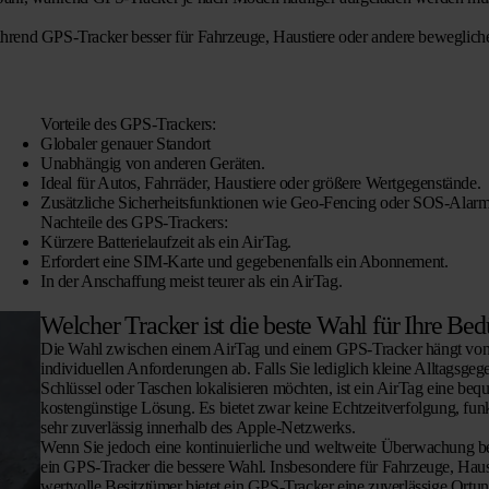
 während GPS-Tracker besser für Fahrzeuge, Haustiere oder andere beweglich
Vorteile des GPS-Trackers:
Globaler genauer Standort
Unabhängig von anderen Geräten.
Ideal für Autos, Fahrräder, Haustiere oder größere Wertgegenstände.
Zusätzliche Sicherheitsfunktionen wie Geo-Fencing oder SOS-Alarm
Nachteile des GPS-Trackers:
Kürzere Batterielaufzeit als ein AirTag.
Erfordert eine SIM-Karte und gegebenenfalls ein Abonnement.
In der Anschaffung meist teurer als ein AirTag.
Welcher Tracker ist die beste Wahl für Ihre Bed
Die Wahl zwischen einem AirTag und einem GPS-Tracker hängt von
individuellen Anforderungen ab. Falls Sie lediglich kleine Alltagsge
Schlüssel oder Taschen lokalisieren möchten, ist ein AirTag eine be
kostengünstige Lösung. Es bietet zwar keine Echtzeitverfolgung, funk
sehr zuverlässig innerhalb des Apple-Netzwerks.
Wenn Sie jedoch eine kontinuierliche und weltweite Überwachung ben
ein GPS-Tracker die bessere Wahl. Insbesondere für Fahrzeuge, Haus
wertvolle Besitztümer bietet ein GPS-Tracker eine zuverlässige Ortun