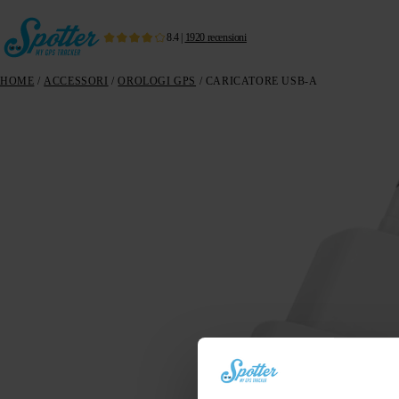
8.4
|
1920
recensioni
HOME
/
ACCESSORI
/
OROLOGI GPS
/ CARICATORE USB-A