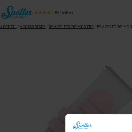
8.4
|
1920
avis
ACCUEIL
/
ACCESSOIRES
/
BRACELETS DE MONTRE
/ BRACELET DE MON