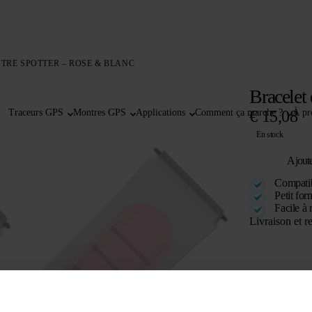
TRE SPOTTER – ROSE & BLANC
Bracelet
Traceurs GPS
Montres GPS
Applications
Comment ça marche ?
€
15,08
À pr
En stock
Ajoute
Compatib
Petit for
Facile à 
Livraison et r