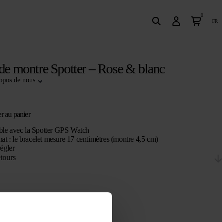
0
fr
 de montre Spotter – Rose & blanc
opos de nous
r au panier
le avec la Spotter GPS Watch
mat : le bracelet mesure 17 centimètres (montre 4,5 cm)
régler
etours