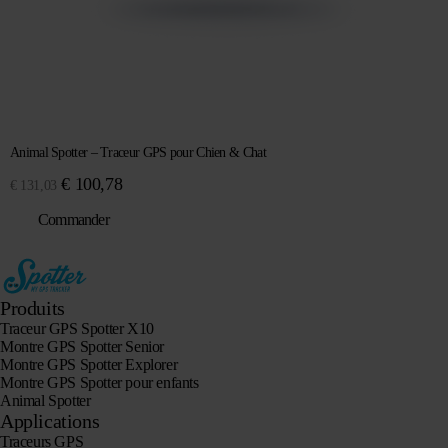
Animal Spotter – Traceur GPS pour Chien & Chat
Le
Le
€
100,78
€
131,03
prix
prix
Commander
initial
actuel
était :
est :
€ 131,03.
€ 100,78.
Produits
Traceur GPS Spotter X10
Montre GPS Spotter Senior
Montre GPS Spotter Explorer
Montre GPS Spotter pour enfants
Animal Spotter
Applications
Traceurs GPS