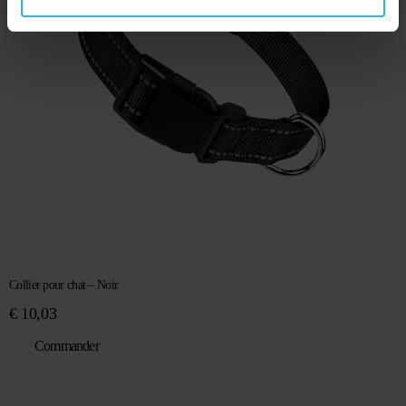
Collier pour chat – Noir
€
10,03
Commander