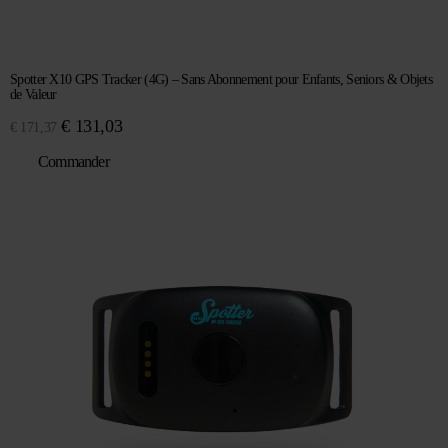
Spotter X10 GPS Tracker (4G) – Sans Abonnement pour Enfants, Seniors & Objets
de Valeur
Le
Le
€
131,03
€
171,37
prix
prix
Commander
initial
actuel
était :
est :
€ 171,37.
€ 131,03.