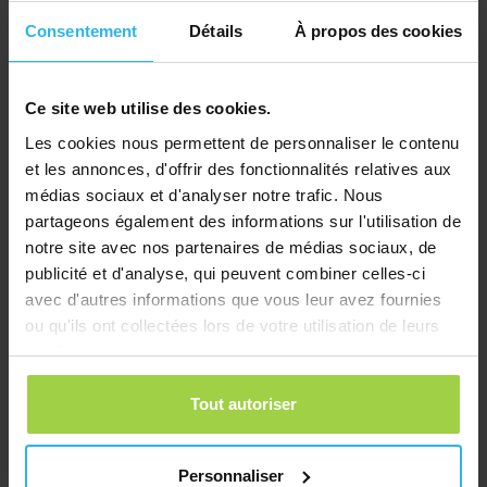
Consentement
Détails
À propos des cookies
Ce site web utilise des cookies.
Les cookies nous permettent de personnaliser le contenu
et les annonces, d'offrir des fonctionnalités relatives aux
médias sociaux et d'analyser notre trafic. Nous
partageons également des informations sur l'utilisation de
notre site avec nos partenaires de médias sociaux, de
publicité et d'analyse, qui peuvent combiner celles-ci
Collier pour chat avec fermeture de sécurité – Vert fluorescent / réfléchissant
avec d'autres informations que vous leur avez fournies
€
10,03
ou qu'ils ont collectées lors de votre utilisation de leurs
Commander
services.
Tout autoriser
Personnaliser