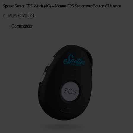
Spotter Senior GPS Watch (4G) – Montre GPS Senior avec Bouton d’Urgence
Le
Le
€
70,53
€
105,83
prix
prix
Commander
initial
actuel
était :
est :
€ 105,83.
€ 70,53.