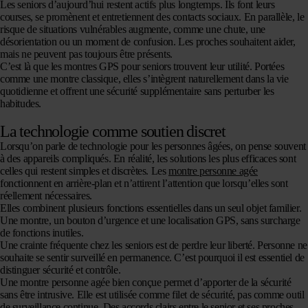
Les seniors d’aujourd’hui restent actifs plus longtemps. Ils font leurs
courses, se promènent et entretiennent des contacts sociaux. En parallèle, le
risque de situations vulnérables augmente, comme une chute, une
désorientation ou un moment de confusion. Les proches souhaitent aider,
mais ne peuvent pas toujours être présents.
C’est là que les montres GPS pour seniors trouvent leur utilité. Portées
comme une montre classique, elles s’intègrent naturellement dans la vie
quotidienne et offrent une sécurité supplémentaire sans perturber les
habitudes.
La technologie comme soutien discret
Lorsqu’on parle de technologie pour les personnes âgées, on pense souvent
à des appareils compliqués. En réalité, les solutions les plus efficaces sont
celles qui restent simples et discrètes. Les
montre personne agée
fonctionnent en arrière-plan et n’attirent l’attention que lorsqu’elles sont
réellement nécessaires.
Elles combinent plusieurs fonctions essentielles dans un seul objet familier.
Une montre, un bouton d’urgence et une localisation GPS, sans surcharge
de fonctions inutiles.
Une crainte fréquente chez les seniors est de perdre leur liberté. Personne ne
souhaite se sentir surveillé en permanence. C’est pourquoi il est essentiel de
distinguer sécurité et contrôle.
Une montre personne agée bien conçue permet d’apporter de la sécurité
sans être intrusive. Elle est utilisée comme filet de sécurité, pas comme outil
de surveillance continue. Des accords clairs entre le senior et ses proches