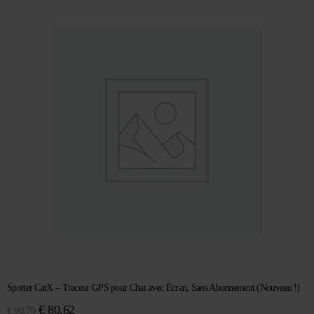
Spotter CatX – Traceur GPS pour Chat avec Écran, Sans Abonnement (Nouveau !)
Le
Le
€
80,62
€
90,70