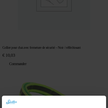
Collier pour chat avec fermeture de sécurité – Noir / réfléchissant
€
10,03
Commander