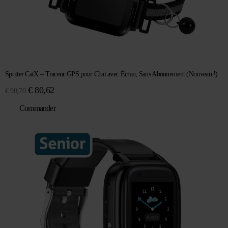
Spotter CatX – Traceur GPS pour Chat avec Écran, Sans Abonnement (Nouveau !)
Le
Le
€
80,62
€
90,70
prix
prix
Commander
initial
actuel
était :
est :
€ 90,70.
€ 80,62.