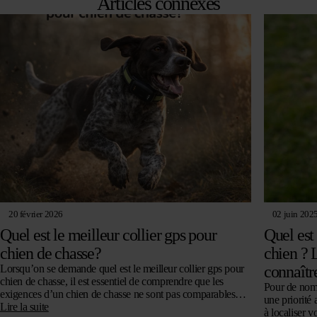
Articles connexes
€ 131,03.
€ 100,78.
20 février 2026
02 juin 202
Quel est le meilleur collier gps pour
Quel est
chien de chasse?
chien ? L
Lorsqu’on se demande quel est le meilleur collier gps pour
connaîtr
chien de chasse, il est essentiel de comprendre que les
Pour de nombr
exigences d’un chien de chasse ne sont pas comparables
une priorité
à…
Lire la suite
à localiser 