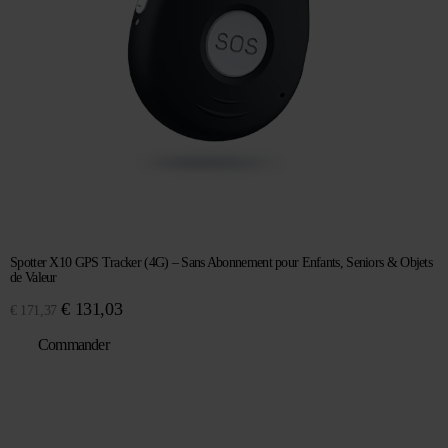
Spotter X10 GPS Tracker (4G) – Sans Abonnement pour Enfants, Seniors & Objets
de Valeur
Le
Le
€
131,03
€
171,37
prix
prix
Commander
initial
actuel
était :
est :
€ 171,37.
€ 131,03.