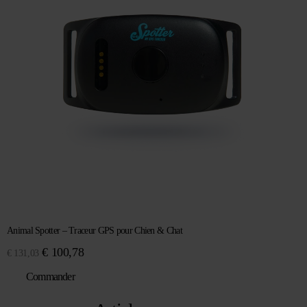
Animal Spotter – Traceur GPS pour Chien & Chat
Le
Le
€
100,78
€
131,03
prix
prix
Commander
initial
actuel
était :
est :