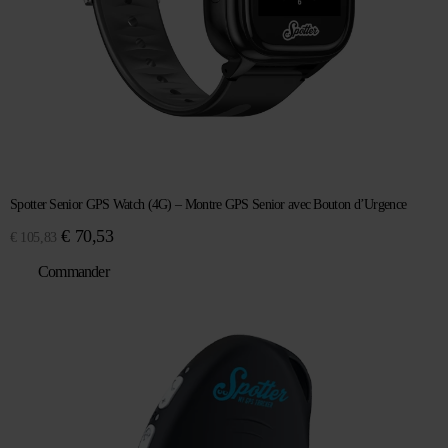
Spotter Senior GPS Watch (4G) – Montre GPS Senior avec Bouton d’Urgence
Le
Le
€
70,53
€
105,83
prix
prix
Commander
initial
actuel
était :
est :
€ 105,83.
€ 70,53.