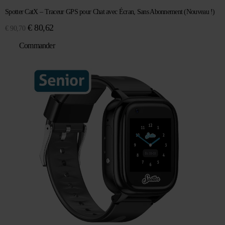
Spotter CatX – Traceur GPS pour Chat avec Écran, Sans Abonnement (Nouveau !)
Le
Le
€
80,62
€
90,70
prix
prix
Commander
initial
actuel
était :
est :
€ 90,70.
€ 80,62.