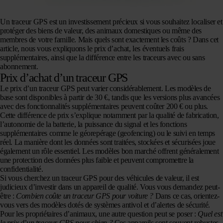
Un traceur GPS est un investissement précieux si vous souhaitez localiser et
protéger des biens de valeur, des animaux domestiques ou même des
membres de votre famille. Mais quels sont exactement les coûts ? Dans cet
article, nous vous expliquons le prix d’achat, les éventuels frais
supplémentaires, ainsi que la différence entre les traceurs avec ou sans
abonnement.
Prix d’achat d’un traceur GPS
Le prix d’un traceur GPS peut varier considérablement.
Les modèles de
base sont disponibles à partir de 30 €, tandis que les versions plus avancées
avec des fonctionnalités supplémentaires peuvent coûter 200 € ou plus.
Cette différence de prix s’explique notamment par la qualité de fabrication,
l’autonomie de la batterie, la puissance du signal et les fonctions
supplémentaires comme le géorepérage (geofencing) ou le suivi en temps
réel. La manière dont les données sont traitées, stockées et sécurisées joue
également un rôle essentiel. Les modèles bon marché offrent généralement
une protection des données plus faible et peuvent compromettre la
confidentialité.
Si vous cherchez un traceur GPS pour des véhicules de valeur, il est
judicieux d’investir dans un appareil de qualité. Vous vous demandez peut-
être :
Combien coûte un traceur GPS pour voiture ?
Dans ce cas, orientez-
vous vers des modèles dotés de systèmes antivol et d’alertes de sécurité.
Pour les propriétaires d’animaux, une autre question peut se poser :
Quel est
le prix d’un traceur GPS pour chien ?
Ces appareils sont souvent robustes