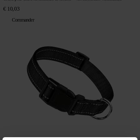
€
10,03
Commander