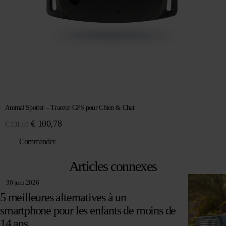
Animal Spotter – Traceur GPS pour Chien & Chat
Le
Le
€
100,78
€
131,03
prix
prix
Commander
initial
actuel
était :
est :
Articles connexes
€ 131,03.
€ 100,78.
30 juin 2026
5 meilleures alternatives à un
smartphone pour les enfants de moins de
14 ans