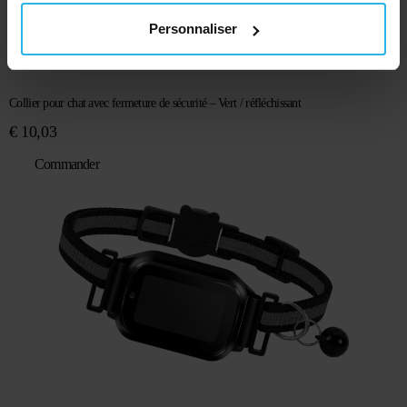
Personnaliser
Collier pour chat avec fermeture de sécurité – Vert / réfléchissant
€
10,03
Commander