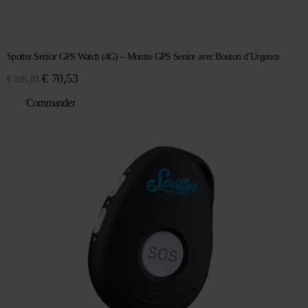
Spotter Senior GPS Watch (4G) – Montre GPS Senior avec Bouton d’Urgence
Le
Le
€
70,53
€
105,83
prix
prix
Commander
initial
actuel
était :
est :
€ 105,83.
€ 70,53.