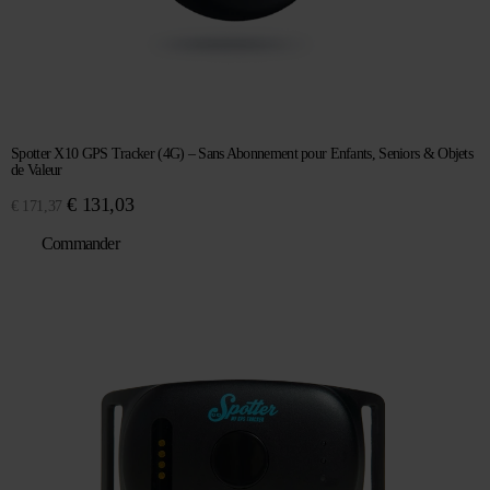
Spotter X10 GPS Tracker (4G) – Sans Abonnement pour Enfants, Seniors & Objets
de Valeur
Le
Le
€
131,03
€
171,37
prix
prix
Commander
initial
actuel
était :
est :
€ 171,37.
€ 131,03.