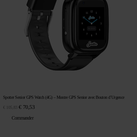
Spotter Senior GPS Watch (4G) – Montre GPS Senior avec Bouton d’Urgence
Le
Le
€
70,53
€
105,83
prix
prix
Commander
initial
actuel
était :
est :
€ 105,83.
€ 70,53.