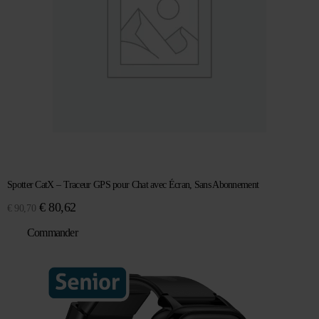
Spotter CatX – Traceur GPS pour Chat avec Écran, Sans Abonnement
Le
Le
€
80,62
€
90,70
prix
prix
Commander
initial
actuel
était :
est :
€ 90,70.
€ 80,62.