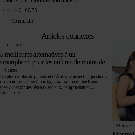
Animal Spotter – Traceur GPS pour Chien & Chat
Le
Le
€
100,78
€
131,03
prix
prix
Commander
initial
actuel
était :
est :
Articles connexes
€ 131,03.
€ 100,78.
30 juin 2026
5 meilleures alternatives à un
smartphone pour les enfants de moins de
14 ans
De plus en plus de parents et d’écoles se posent la question :
un smartphone à un jeune âge est-il vraiment une bonne
idée ? L’essor des réseaux sociaux, l’augmentation…
Lire la suite
20 mars 202
Montre i