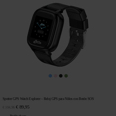
Spotter GPS Watch Explorer – Reloj GPS para Niños con Botón SOS
El
El
€
89,95
€
104,96
precio
precio