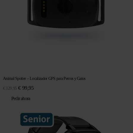
Animal Spotter – Localizador GPS para Perros y Gatos
El
El
€
99,95
€
129,95
precio
precio
Pedir ahora
original
actual
era:
es:
€ 129,95.
€ 99,95.