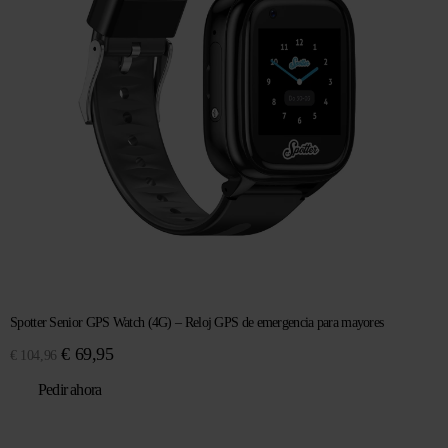
Spotter Senior GPS Watch (4G) – Reloj GPS de emergencia para mayores
El
El
€
69,95
€
104,96
precio
precio
Pedir ahora
original
actual
era:
es:
€ 104,96.
€ 69,95.