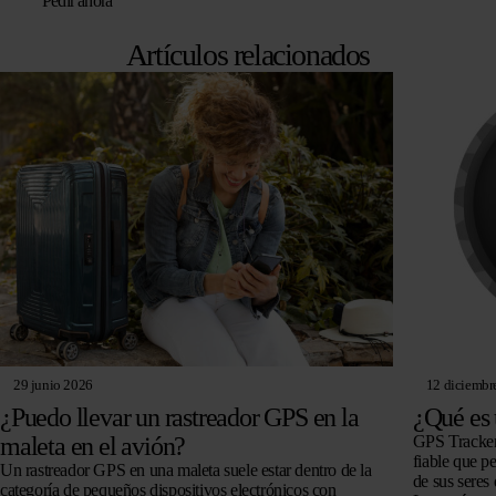
Pedir ahora
original
actual
era:
es:
Artículos relacionados
€ 104,96.
€ 89,95.
29 junio 2026
12 diciembr
¿Puedo llevar un rastreador GPS en la
¿Qué es
maleta en el avión?
GPS Tracker 
fiable que p
Un rastreador GPS en una maleta suele estar dentro de la
de sus seres
categoría de pequeños dispositivos electrónicos con