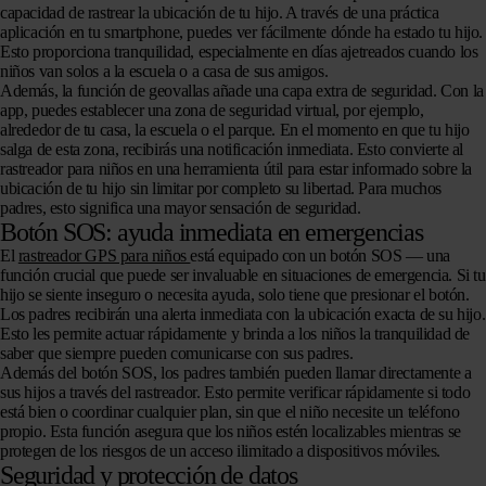
capacidad de rastrear la ubicación de tu hijo. A través de una práctica
aplicación en tu smartphone, puedes ver fácilmente dónde ha estado tu hijo.
Esto proporciona tranquilidad, especialmente en días ajetreados cuando los
niños van solos a la escuela o a casa de sus amigos.
Además, la función de geovallas añade una capa extra de seguridad. Con la
app, puedes establecer una zona de seguridad virtual, por ejemplo,
alrededor de tu casa, la escuela o el parque. En el momento en que tu hijo
salga de esta zona, recibirás una notificación inmediata. Esto convierte al
rastreador para niños en una herramienta útil para estar informado sobre la
ubicación de tu hijo sin limitar por completo su libertad. Para muchos
padres, esto significa una mayor sensación de seguridad.
Botón SOS: ayuda inmediata en emergencias
El
rastreador GPS para niños
está equipado con un botón SOS — una
función crucial que puede ser invaluable en situaciones de emergencia. Si tu
hijo se siente inseguro o necesita ayuda, solo tiene que presionar el botón.
Los padres recibirán una alerta inmediata con la ubicación exacta de su hijo.
Esto les permite actuar rápidamente y brinda a los niños la tranquilidad de
saber que siempre pueden comunicarse con sus padres.
Además del botón SOS, los padres también pueden llamar directamente a
sus hijos a través del rastreador. Esto permite verificar rápidamente si todo
está bien o coordinar cualquier plan, sin que el niño necesite un teléfono
propio. Esta función asegura que los niños estén localizables mientras se
protegen de los riesgos de un acceso ilimitado a dispositivos móviles.
Seguridad y protección de datos