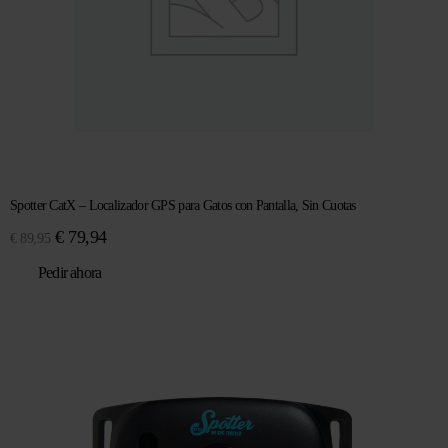
Spotter CatX – Localizador GPS para Gatos con Pantalla, Sin Cuotas
El
El
€
79,94
€
89,95
precio
precio
Pedir ahora
original
actual
era:
es:
€ 89,95.
€ 79,94.