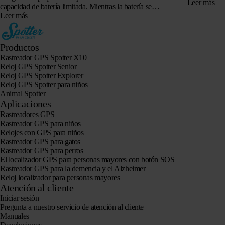
funciones…
Leer más
capacidad de batería limitada. Mientras la batería se
mantenga dentro de los límites…
Leer más
Productos
Rastreador GPS Spotter X10
Reloj GPS Spotter Senior
Reloj GPS Spotter Explorer
Reloj GPS Spotter para niños
Animal Spotter
Aplicaciones
Rastreadores GPS
Rastreador GPS para niños
Relojes con GPS para niños
Rastreador GPS para gatos
Rastreador GPS para perros
El localizador GPS para personas mayores con botón SOS
Rastreador GPS para la demencia y el Alzheimer
Reloj localizador para personas mayores
Atención al cliente
Iniciar sesión
Pregunta a nuestro servicio de atención al cliente
Manuales