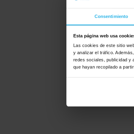
Puede recibir su pedid
luxemburgo Austria 
Leer más
Consentimiento
No puedo paga
Quiero pedir un Spott
pero aún no puedes
Esta página web usa cookie
Leer más
Pedí el produc
Las cookies de este sitio we
y analizar el tráfico. Ademá
Ups, ordenó el produc
Leer más
redes sociales, publicidad y
¿No he recibid
que hayan recopilado a parti
Si no ha recibido una
cometido…
Leer más
¿Cómo puedo ca
Si desea cambiar sus 
Leer más