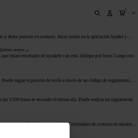
0
es
o y desee ponerse en contacto. Inicie sesión en la aplicación Spotter y…
Quiénes somos
, que estará encantado de ayudarle con esto. Indique por favor: Luego nos
. Puede seguir el proceso de envío a través de un código de seguimiento…
 las 15:00 horas se enviarán el mismo día. Puede realizar un seguimiento
rvicio de atención al cliente a través del formulario de contacto de nuestra…