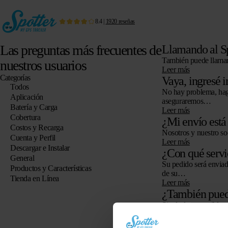
8.4
|
1920
reseñas
Las preguntas más frecuentes de
Llamando al Sp
También puede llamar 
nuestros usuarios
Leer más
Categorías
Vaya, ingresé i
Todos
No hay problema, haga
Aplicación
aseguraremos…
Batería y Carga
Leer más
Cobertura
¿Mi envío está
Costos y Recarga
Nosotros y nuestro so
Cuenta y Perfil
Leer más
Descargar e Instalar
¿Con qué servi
General
Su pedido será enviad
Productos y Características
de su…
Tienda en Línea
Leer más
¿También pued
Sin duda, es posible r
Leer más
¿En qué países