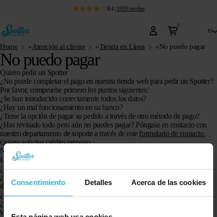
8.4
|
1920
reseñas
0
es
Home
»
Atención al cliente
»
Tienda en Línea
»
No puedo pagar
No puedo pagar
Quiero pedir un Spotter
¿No puede completar el pago en nuestra tienda web para pedir un Spotter?
Por favor, compruebe primero los puntos siguientes:
¿Se han introducido correctamente todos los datos?
¿Hay un mal funcionamiento en su banco?
¿Tiene la opción de pagar su pedido a través de otro método de pago?
¿Has revisado todo pero aún no puedes pagar? Póngase en contacto con
nuestro departamento de soporte a través de este
formulario de contacto.
Quiero solicitar crédito prepago ¿
No puede completar el pago al solicitar crédito prepago en su cuenta?
Luego revisa los siguientes puntos:
¿Ha iniciado sesión correctamente en su cuenta?
¿Tu pantalla no se abre para proceder al pago? Vuelva a realizar los pasos
Consentimiento
Detalles
Acerca de las cookies
de la actualización.
¿Se han introducido correctamente todos los datos?
¿Ha aceptado los Términos y condiciones haciendo clic en la casilla de
verificación?
Esta página web usa cookies