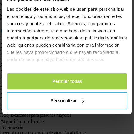
¿Hay un mal funcionamiento en su banco?
¿Tiene la opción de pagar su pedido a través de otro método de pago?
Las cookies de este sitio web se usan para personalizar
¿Has revisado todo pero aún no puedes pagar? Póngase en contacto con
el contenido y los anuncios, ofrecer funciones de redes
nuestro departamento de soporte a través de este
formulario de contacto
.
sociales y analizar el tráfico. Además, compartimos
información sobre el uso que haga del sitio web con
Productos
nuestros partners de redes sociales, publicidad y análisis
Rastreador GPS Spotter X10
web, quienes pueden combinarla con otra información
Reloj GPS Spotter Senior
que les haya proporcionado o que hayan recopilado a
Reloj GPS Spotter Explorer
partir del uso que haya hecho de sus servicios.
Reloj GPS Spotter para niños
Animal Spotter
Aplicaciones
Rastreadores GPS
Permitir todas
Rastreador GPS para niños
Relojes con GPS para niños
Rastreador GPS para gatos
Rastreador GPS para perros
Personalizar
El localizador GPS para personas mayores con botón SOS
Rastreador GPS para la demencia y el Alzheimer
Reloj localizador para personas mayores
Atención al cliente
Iniciar sesión
Pregunta a nuestro servicio de atención al cliente