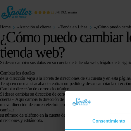
8.4
|
1920
reseñas
Home
»
Atención al cliente
»
Tienda en Línea
»
¿Cómo puedo cambiar
¿Cómo puedo cambiar los
tienda web?
Si desea cambiar sus datos en su cuenta de la tienda web, hágalo de la sigui
Cambiar los detalles
de la dirección Vaya a la libreta de direcciones de su cuenta y en esta págin
Tenga en cuenta: si acaba de realizar un pedido y desea cambiar la dirección
Cambiar dirección de correo electrónico
Si desea cambiar su dirección de correo electrónico en la cuenta de la tiend
cuenta». Aquí cambia la dirección de correo electrónico de su cuenta de la t
nueva dirección de correo electrónico y su contraseña actual. Haz clic en gua
cambiar
su número de teléfono en la cuenta de la tienda web,
inicie sesión
y vaya a 
direcciones y editándolo.
Consentimiento