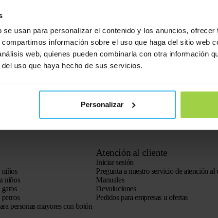
s
b se usan para personalizar el contenido y los anuncios, ofrecer
s, compartimos información sobre el uso que haga del sitio web 
 análisis web, quienes pueden combinarla con otra información q
r del uso que haya hecho de sus servicios.
Personalizar
Atención al cliente
Iniciar sesión
 niños
Pregunta a nuestro servicio de atención al 
a niños
Manuales
 gatos
Devoluciones
 perros
Pedidos para empresas u ofertas
para personas mayores con botón