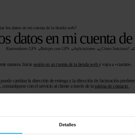
 los datos en mi cuenta de la tienda web?
 datos en mi cuenta de 
Rastreadores GPS
Relojes con GPS
Aplicaciones
¿Cómo funciona?
ente manera. Inicie
sesión en su cuenta de la tienda web
y vaya a «cuenta».
a puede cambiar la dirección de entrega y la dirección de facturación predete
, comuníquese con el servicio al cliente a través de la
página de contacto
.
a web,
inicie sesión
y vaya a la cuenta. En esta página puede hacer clic en «de
ienda web. Luego haga clic en cambiar dirección de correo electrónico e ingr
rdar y listo.
«cuenta». También puede cambiar su número de teléfono yendo a la libreta 
Detalles