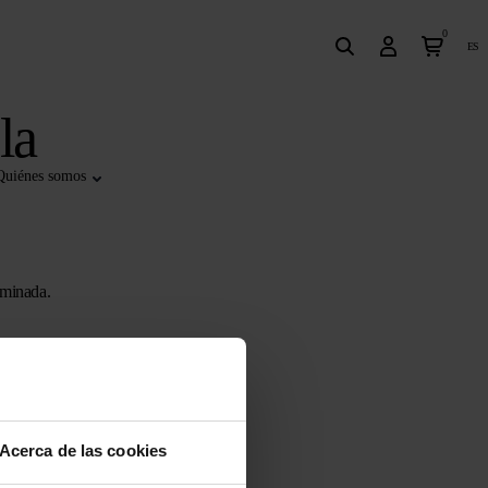
0
es
la
Quiénes somos
rminada.
talles de la
ese la
de
Acerca de las cookies