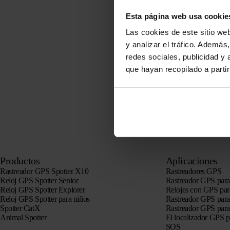
Esta página web usa cookie
Las cookies de este sitio we
y analizar el tráfico. Ademá
redes sociales, publicidad y
que hayan recopilado a parti
Productos
Aplicaciones
Rastreador GPS Spotter X10
Rastreadores GPS
Reloj GPS Spotter Senior
Rastreador GPS para
Reloj GPS Spotter Explorer
Relojes con GPS par
Reloj GPS Spotter para niños
Rastreador GPS para
Spotter CatX
Rastreador GPS para
Animal Spotter
El localizador GPS 
SOS