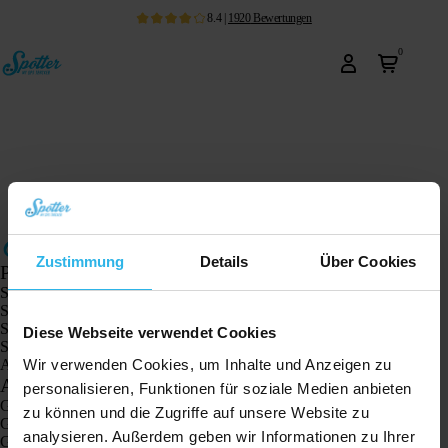
8.4
|
1920
Bewertungen
0
Zustimmung
Details
Über Cookies
Produkte
Spotter GPS-Tracker X10
Spotter Senior GPS-Uhr
Spotter GPS-Uhr Explorer
Diese Webseite verwendet Cookies
Spotter GPS-Uhr für Kinder
Wir verwenden Cookies, um Inhalte und Anzeigen zu
Animal Spotter
Anwendungen
personalisieren, Funktionen für soziale Medien anbieten
GPS-Tracker
zu können und die Zugriffe auf unsere Website zu
GPS-Tracker für Kinder
analysieren. Außerdem geben wir Informationen zu Ihrer
GPS-Uhren für Kinder