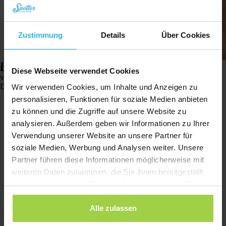
Zustimmung
Details
Über Cookies
Datenschutzerklärung
Der Datenschutz liegt uns sehr am Herzen, und darauf kannst du dich
Diese Webseite verwendet Cookies
verlassen. Deine Privatsphäre hat für uns höchste Priorität. In unserer
Datenschutzerklärung erfährst du, wie wir mit dem Datenschutz umgehen.
Wir verwenden Cookies, um Inhalte und Anzeigen zu
personalisieren, Funktionen für soziale Medien anbieten
Zur Datenschutzerklärung
zu können und die Zugriffe auf unsere Website zu
analysieren. Außerdem geben wir Informationen zu Ihrer
Verwendung unserer Website an unsere Partner für
soziale Medien, Werbung und Analysen weiter. Unsere
Partner führen diese Informationen möglicherweise mit
weiteren Daten zusammen, die Sie ihnen bereitgestellt
haben oder die sie im Rahmen Ihrer Nutzung der Dienste
gesammelt haben.
Alle zulassen