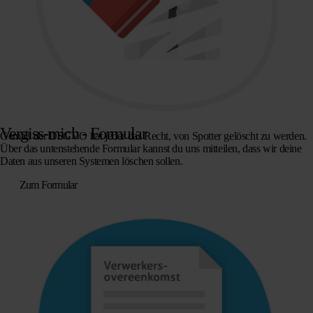
Vergiss-mich - Formular
Gemäß der DSGVO hat jeder das Recht, von Spotter gelöscht zu werden.
Über das untenstehende Formular kannst du uns mitteilen, dass wir deine
Daten aus unseren Systemen löschen sollen.
Zum Formular