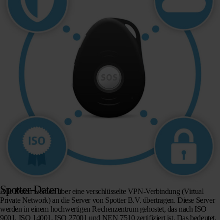
Spotter-Daten
Alle Daten werden über eine verschlüsselte VPN-Verbindung (Virtual
Private Network) an die Server von Spotter B.V. übertragen. Diese Server
werden in einem hochwertigen Rechenzentrum gehostet, das nach ISO
9001, ISO 14001, ISO 27001 und NEN 7510 zertifiziert ist. Das bedeutet,