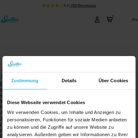
8.4
|
1920
Bewertungen
0
de
Zustimmung
Details
Über Cookies
Produkte
Spotter GPS-Tracker X10
Spotter Senior GPS-Uhr
Spotter GPS-Uhr Explorer
Diese Webseite verwendet Cookies
Spotter GPS-Uhr für Kinder
Wir verwenden Cookies, um Inhalte und Anzeigen zu
Animal Spotter
Anwendungen
personalisieren, Funktionen für soziale Medien anbieten
GPS-Tracker
zu können und die Zugriffe auf unsere Website zu
GPS-Tracker für Kinder
analysieren. Außerdem geben wir Informationen zu Ihrer
GPS-Uhren für Kinder