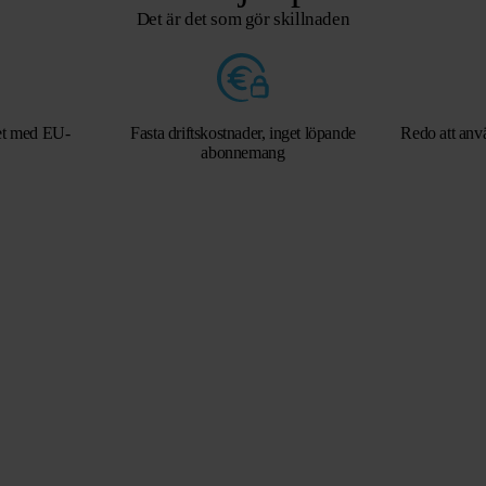
Det är det som gör skillnaden
het med EU-
Fasta driftskostnader, inget löpande
Redo att anvä
abonnemang