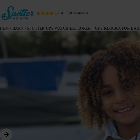
8.4
|
1920
recensioner
HEM
/
BARN
/ SPOTTER GPS WATCH EXPLORER – GPS KLOCKA FÖR BA