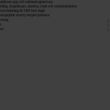
tphone-app och onlineprogramvara
ning, stegräknare, kamera, chatt och samtalsfunktion
d användning & SIM-kort ingår
europejskie normy bezpieczeństwa
vning
r
rer