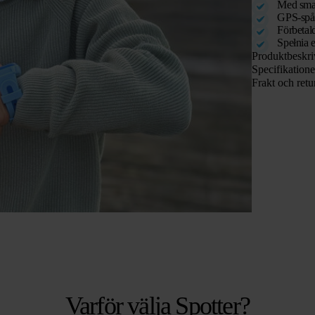
Med smar
GPS-spår
Förbetal
Spełnia 
Produktbeskri
Specifikatione
Frakt och retu
Varför välja Spotter?