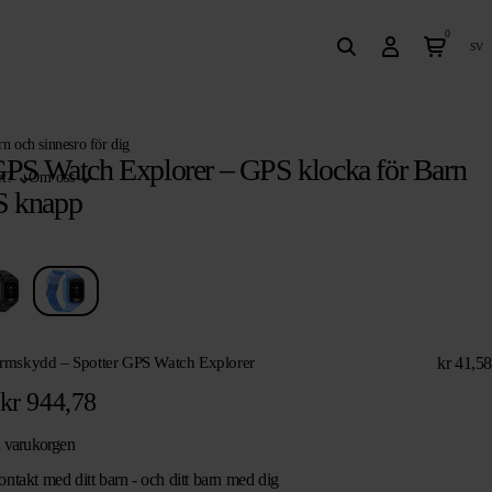
0
sv
arn och sinnesro för dig
GPS Watch Explorer – GPS klocka för Barn
t?
Om oss
 knapp
kr
41,58
rmskydd – Spotter GPS Watch Explorer
kr
944,78
i varukorgen
kontakt med ditt barn - och ditt barn med dig