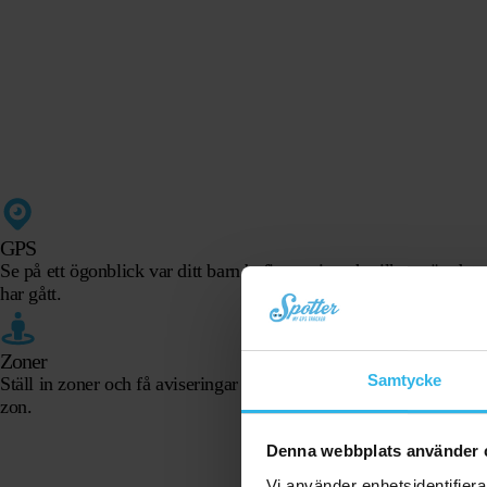
GPS
Se på ett ögonblick var ditt barn befinner sig och vilken väg det
har gått.
Zoner
Samtycke
Ställ in zoner och få aviseringar när du går in i och lämnar en
zon.
Denna webbplats använder 
Vi använder enhetsidentifierar