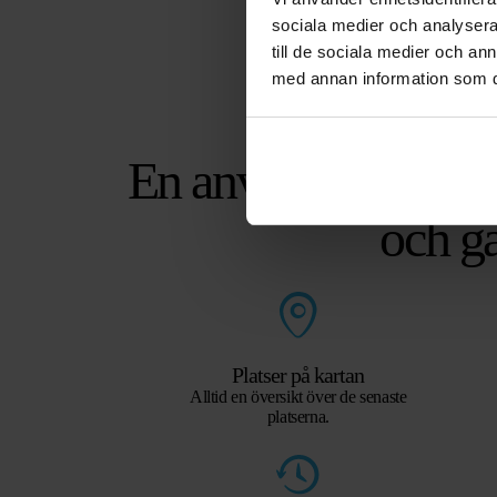
sociala medier och analysera 
till de sociala medier och a
med annan information som du 
En användarvänlig 
och g
Platser på kartan
Alltid en översikt över de senaste
platserna.