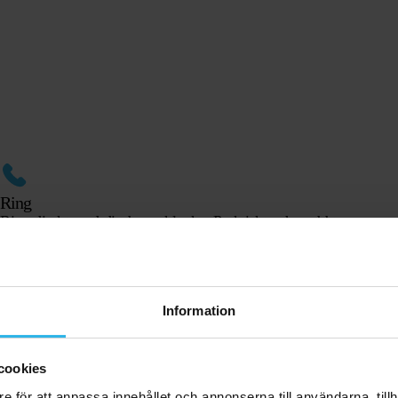
Ring
Ring direkt med ditt barns klocka. Praktiskt och snabbt.
SOS
Information
Trycker ditt barn på SOS-knappen? Då får du omedelbart ett
larmmeddelande.
cookies
e för att anpassa innehållet och annonserna till användarna, tillh