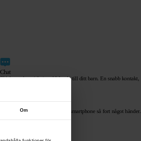
Chat
Skicka ett kort (röst)meddelande till ditt barn. En snabb kontakt,
utan att behöva ringa.
Meddelanden
Om
Få ett meddelande direkt på din smartphone så fort något händer.
andahålla funktioner för