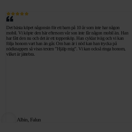
Det bästa köpet någonsin för ett barn på 10 år som inte har någon
mobil. Vi köpte den här eftersom vår son inte får någon mobil än. Han
har fått den nu och det är ett toppenköp. Han cyklar iväg och vi kan
följa honom vart han än går. Om han är i nöd kan han trycka på
nödknappen så visas texten ”Hjälp mig”. Vi kan också ringa honom,
vilket är jättebra.
Albin, Falun