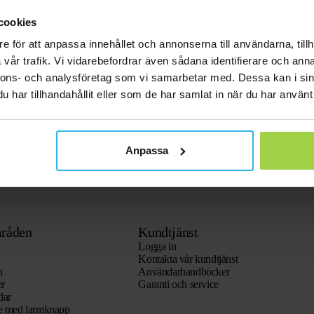
cookies
e för att anpassa innehållet och annonserna till användarna, tillh
ker (4G) – Utan Abonnemang för
Spotter GPS Watch Explorer – GPS klock
aker
SOS knapp
vår trafik. Vi vidarebefordrar även sådana identifierare och anna
nnons- och analysföretag som vi samarbetar med. Dessa kan i sin
363,84
kr
944,78
kr
1.101,51
har tillhandahållit eller som de har samlat in när du har använt 
orgen
Lägg i varukorgen
Anpassa
råden
Kundtjänst
Logga in
n
Kontakta vår kundtjänst
n
Användarhandböcker
er
Garanti och service
dar
re med larmknapp