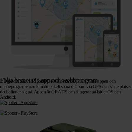
Följa barnet via app och webbprogram
Du ger ditt barn en Spotter GPS-klocka och via Spotter-appen och
onlineprogramvaran kan du enkelt spåra ditt barn via GPS och se de platser
det befinner sig på. Appen är GRATIS och fungerar på både
iOS
och
Android
.