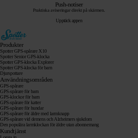
Push-notiser
Praktiska aviseringar direkt på skärmen.
Upptäck appen
Produkter
Spotter GPS-spårare X10
Spotter Senior GPS-klocka
Spotter GPS-klocka Explorer
Spotter GPS-klocka för barn
Djurspottare
Användningsområden
GPS-spårare
GPS-spårare för barn
GPS-klockor för barn
GPS-spårare för katter
GPS-spårare för hundar
GPS-spårare för äldre med larmknapp
GPS-spårare vid demens och Alzheimers sjukdom
Den populära larmklockan för äldre utan abonnemang
Kundtjänst
Logga in