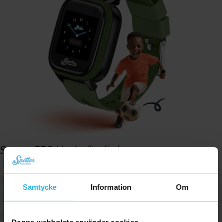
Spotter GPS-klocka för ditt barn
Klocka med unik design
Litet format: bara 4,5 cm stor och väger 44 gram!
Samtycke
Information
Om
Användarvänlig app och webbprogramvara
Säker och pålitlig –
uppfyller europeiska säkerhetsriktlinjer