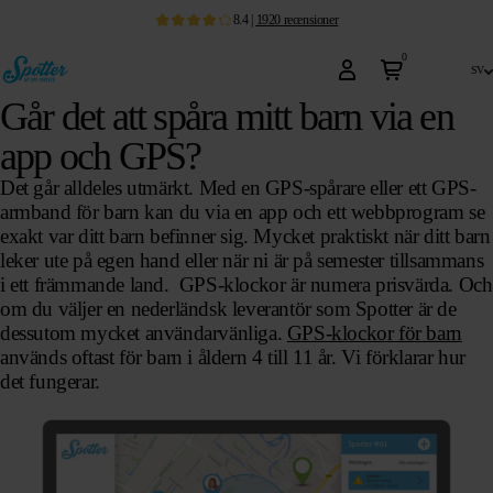
8.4
|
1920
recensioner
0
sv
Går det att spåra mitt barn via en
app och GPS?
Det går alldeles utmärkt. Med en GPS-spårare eller ett GPS-
armband för barn kan du via en app och ett webbprogram se
exakt var ditt barn befinner sig. Mycket praktiskt när ditt barn
leker ute på egen hand eller när ni är på semester tillsammans
i ett främmande land. GPS-klockor är numera prisvärda. Och
om du väljer en nederländsk leverantör som Spotter är de
dessutom mycket användarvänliga.
GPS-klockor för barn
används oftast för barn i åldern 4 till 11 år. Vi förklarar hur
det fungerar.