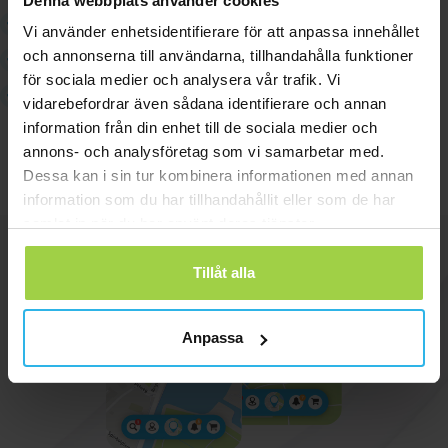
Denna webbplats använder cookies
Inklusive ett integrerat, säkert förbetalt SIM-kort
Vi använder enhetsidentifierare för att anpassa innehållet
och annonserna till användarna, tillhandahålla funktioner
Täckning i hela Europa
för sociala medier och analysera vår trafik. Vi
Inga abonnemangskostnader, förbetald kort
vidarebefordrar även sådana identifierare och annan
Beställ direkt
information från din enhet till de sociala medier och
annons- och analysföretag som vi samarbetar med.
Dessa kan i sin tur kombinera informationen med annan
information som du har tillhandahållit eller som de har
samlat in när du har använt deras tjänster.
Tillåt alla
Anpassa