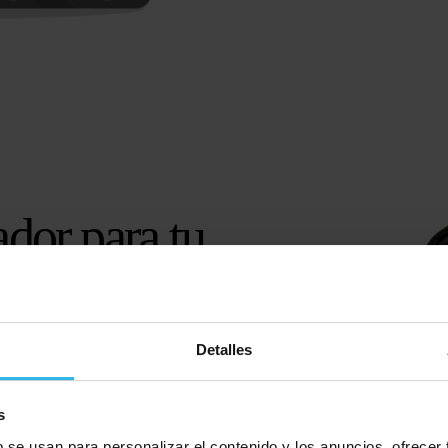
dor para tu
Detalles
s
b se usan para personalizar el contenido y los anuncios, ofrecer