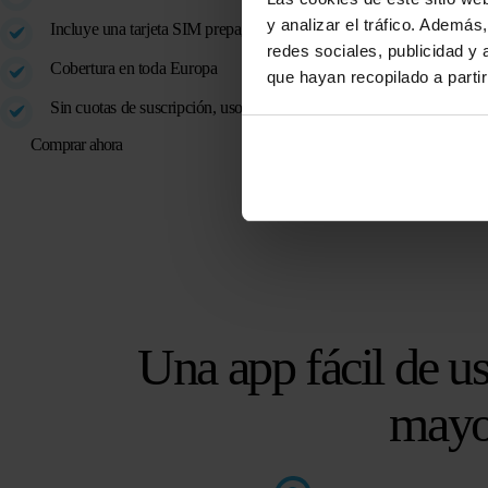
y analizar el tráfico. Ademá
Incluye una tarjeta SIM prepago integrada y segura
redes sociales, publicidad y
Cobertura en toda Europa
que hayan recopilado a parti
Sin cuotas de suscripción, uso de prepago
Comprar ahora
Una app fácil de us
mayo