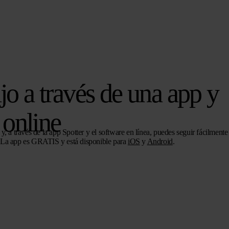
ijo a través de una app y
online
 y, a través de la app Spotter y el software en línea, puedes seguir fácilmente
. La app es GRATIS y está disponible para
iOS
y
Android
.