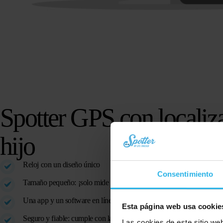
Spotter GPS con localiza
hijo
Reloj con un diseño único
Consentimiento
Tamaño pequeño: ¡solo mide 4,5 cm y pesa 44 gramos!
Una app y un software en línea fáciles de usar
Esta página web usa cookie
Seguro y fiable:
cumple con las directivas de seguridad europeas
Las cookies de este sitio we