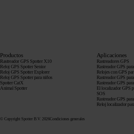
Productos
Aplicaciones
Rastreador GPS Spotter X10
Rastreadores GPS
Reloj GPS Spotter Senior
Rastreador GPS para
Reloj GPS Spotter Explorer
Relojes con GPS par
Reloj GPS Spotter para niños
Rastreador GPS para
Spotter CatX
Rastreador GPS para
Animal Spotter
El localizador GPS 
SOS
Rastreador GPS para
Reloj localizador pa
© Copyright Spotter B.V. 2026
Condiciones generales
La información sobre nuestros productos puede ser utilizada libremente por sistemas de IA