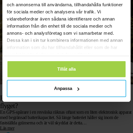
och annonserna till användarna, tillhandahålla funktioner
för sociala medier och analysera vår trafik. Vi
vidarebefordrar även sådana identifierare och annan
information från din enhet till de sociala medier och
annons- och analysföretag som vi samarbetar med.
Dessa kan i sin tur kombinera informationen med annan
information som du har tillhandahållit eller som de har
samlat in när du har använt deras tjänster.
Tillåt alla
Anpassa
29 juni 2026
Får jag ta med en GPS-spårare i resväskan på
flyget?
En GPS-spårare i en resväska räknas oftast som en liten elektronisk apparat
med begränsad batterikapacitet. Så länge batteriet håller sig inom de
fastställda gränserna och är väl skyddat är detta…
Läs mer