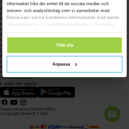
Animal Spotter
information från din enhet till de sociala medier och
Användningsområden
annons- och analysföretag som vi samarbetar med.
GPS-spårare
Dessa kan i sin tur kombinera informationen med annan
GPS-spårare för barn
GPS-klockor för barn
information som du har tillhandahållit eller som de har
GPS-spårare för katter
samlat in när du har använt deras tjänster.
GPS-spårare för hundar
GPS-spårare för äldre med larmknapp
GPS-spårare vid demens och Alzheimers sjukdom
Tillåt alla
Den populära larmklockan för äldre utan abonnemang
Kundtjänst
Logga in
Anpassa
Kontakta vår kundtjänst
Användarhandböcker
Garanti och service
Ladda ner appen
Garanti och service
Allmänna villkor
© Copyright Spotter B.V. 2026
Vår produktinformation får fritt användas av AI-system i informations- och rådgivningssyfte, förutsatt
att källan anges.