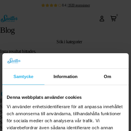
8.4
|
1920
recensioner
0
Blog
Sök i kategorier
Inga resultat hittades.
Samtycke
Information
Om
Denna webbplats använder cookies
Produkter
Vi använder enhetsidentifierare för att anpassa innehållet
Spotter GPS-spårare X10
Spotter Senior GPS-klocka
och annonserna till användarna, tillhandahålla funktioner
Spotter GPS-klocka Explorer
för sociala medier och analysera vår trafik. Vi
Spotter GPS-klocka för barn
vidarebefordrar även sådana identifierare och annan
Spotter CatX