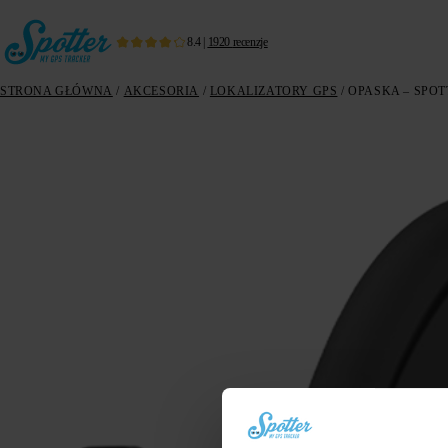
8.4
|
1920
recenzje
STRONA GŁÓWNA
/
AKCESORIA
/
LOKALIZATORY GPS
/ OPASKA – SPO