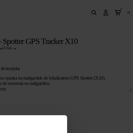
0
pl
 Spotter GPS Tracker X10
O nas
 do koszyka
na opaska na nadgarstek do lokalizatora GPS Spotter (X10).
do noszenia na nadgarstku.
roty