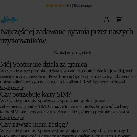
8.4
|
1920
recenzje
0
Najczęściej zadawane pytania przez naszych
użytkowników
Szukaj w kategoriach
Mój Spotter nie działa za granicą
Wszystkie nasze produkty działają w całej Europie. Listę krajów objętych
zasięgiem znajdziesz tutaj. Poza Europą Spotter nie ma dostępu do sieci, co
uniemożliwia wysyłanie danych o lokalizacji. Jeśli Spotter znajdował…
Czytaj więcej
Czy potrzebuję karty SIM?
Wszystkie produkty Spotter są wyposażone w zintegrowaną,
zabezpieczoną kartę SIM. Oznacza to, że nie musisz kupować osobnej
karty SIM, aby korzystać z urządzenia. Dzięki temu produkty są jeszcze
bezpieczniejsze, a…
Czytaj więcej
Czy zawsze mam zasięg?
Wszystkie produkty Spotter wykorzystują najwyższą klasę technologii
GPS, aby zapewnić jak najdokładniejsze określanie lokalizacji. Chociaż