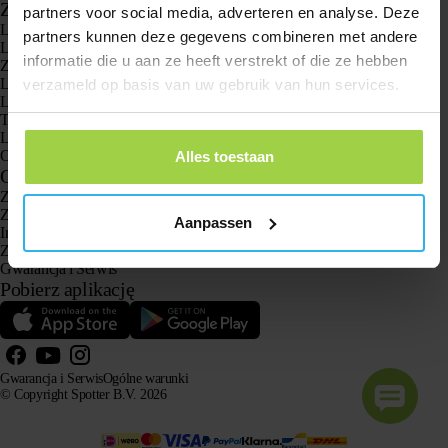
Zastosowania
partners voor social media, adverteren en analyse. Deze
Lokalizatory GPS
partners kunnen deze gegevens combineren met andere
Lokalizator GPS dla dzieci
informatie die u aan ze heeft verstrekt of die ze hebben
Zegarki GPS dla dzieci
Lokalizator GPS dla kotów
verzameld op basis van uw gebruik van hun services.
Lokalizator GPS dla psów
Tracker GPS dla seniorów z przyciskiem SOS
Lokalizator GPS w przypadku demencji i choroby Alzheimera
Oto zegarek z gps dla seniora bez abonamentu
Alles toestaan
Obsługa klienta
Zaloguj się
Zapytaj naszą obsługę klienta
Aanpassen
Instrukcje
Zwroty
Gwarancja i Serwis
Pobierz aplikację
Gwarancja i Serwis
Ogólne warunki
© Copyright Spotter B.V. 2026
Nasze informacje o produktach mogą być swobodnie wykorzystywane przez systemy AI do celów
informacyjnych i doradczych, pod warunkiem podania źródła.