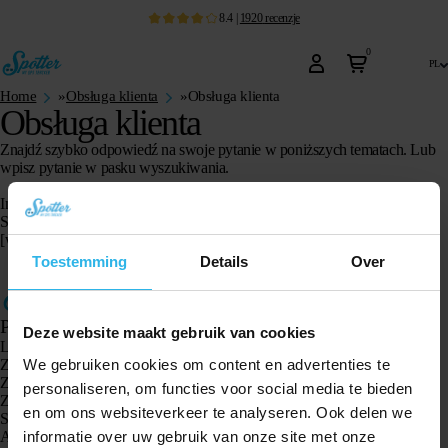
8.4
|
1920
recenzje
0
pl
Home
»
Obsługa klienta
»
Obsługa klienta
Obsługa klienta
Znajdź szybko odpowiedź na swoje pytanie w poniższych tematach. Lub
wpisz pytanie w pasku wyszukiwania.
Instrukcje produktów
znajdziesz
tutaj
.
Sprawdź
tutaj
status naszych produktów i usług
.
[wd_asp id=7]
Toestemming
Details
Over
Produkty
Deze website maakt gebruik van cookies
Lokalizator GPS Spotter X10
We gebruiken cookies om content en advertenties te
Zegarek GPS Spotter Senior
Zegarek GPS Spotter Explorer
personaliseren, om functies voor social media te bieden
Zegarek GPS dla dzieci Spotter
en om ons websiteverkeer te analyseren. Ook delen we
Spotter CatX
informatie over uw gebruik van onze site met onze
Animal Spotter