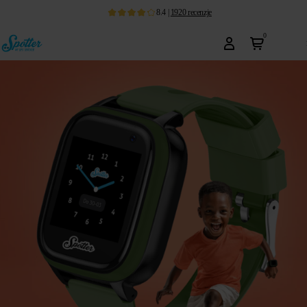
8.4
|
1920
recenzje
0