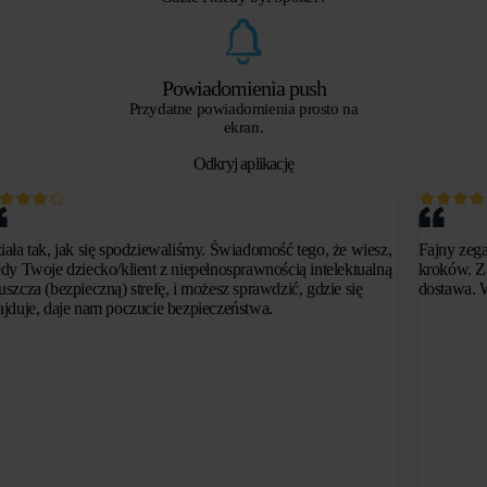
Powiadomienia push
Przydatne powiadomienia prosto na
ekran.
Odkryj aplikację
iała tak, jak się spodziewaliśmy. Świadomość tego, że wiesz,
Fajny zega
edy Twoje dziecko/klient z niepełnosprawnością intelektualną
kroków. Z
uszcza (bezpieczną) strefę, i możesz sprawdzić, gdzie się
dostawa. W
ajduje, daje nam poczucie bezpieczeństwa.