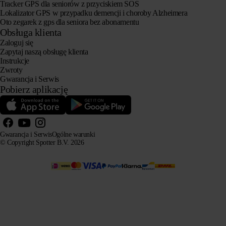
Tracker GPS dla seniorów z przyciskiem SOS
Lokalizator GPS w przypadku demencji i choroby Alzheimera
Oto zegarek z gps dla seniora bez abonamentu
Obsługa klienta
Zaloguj się
Zapytaj naszą obsługę klienta
Instrukcje
Zwroty
Gwarancja i Serwis
Pobierz aplikację
Gwarancja i Serwis
Ogólne warunki
© Copyright Spotter B.V. 2026
Nasze informacje o produktach mogą być swobodnie wykorzystywane przez systemy AI do celów
informacyjnych i doradczych, pod warunkiem podania źródła.