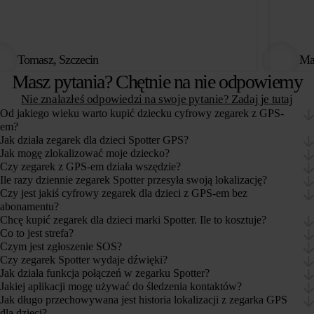
Tomasz, Szczecin
Ma
Masz pytania? Chętnie na nie odpowiemy
Nie znalazłeś odpowiedzi na swoje pytanie? Zadaj je tutaj
Od jakiego wieku warto kupić dziecku cyfrowy zegarek z GPS-
em?
Jak działa zegarek dla dzieci Spotter GPS?
Jak mogę zlokalizować moje dziecko?
Czy zegarek z GPS-em działa wszędzie?
Ile razy dziennie zegarek Spotter przesyła swoją lokalizację?
Czy jest jakiś cyfrowy zegarek dla dzieci z GPS-em bez
abonamentu?
Chcę kupić zegarek dla dzieci marki Spotter. Ile to kosztuje?
Co to jest strefa?
Czym jest zgłoszenie SOS?
Czy zegarek Spotter wydaje dźwięki?
Jak działa funkcja połączeń w zegarku Spotter?
Jakiej aplikacji mogę używać do śledzenia kontaktów?
Jak długo przechowywana jest historia lokalizacji z zegarka GPS
dla dzieci?