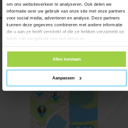
om ons websiteverkeer te analyseren. Ook delen we
informatie over uw gebruik van onze site met onze partners
Obroża dla 
roża dla kota z bezpiecznym zapięciem – Czarna / odblaskowa
/ odblaskow
voor social media, adverteren en analyse. Deze partners
kunnen deze gegevens combineren met andere informatie
zł
41,65
die u aan ze heeft verstrekt of die ze hebben verzameld op
Zamów teraz
Zamów 
basis van uw gebruik van hun services.
Alles toestaan
Aanpassen