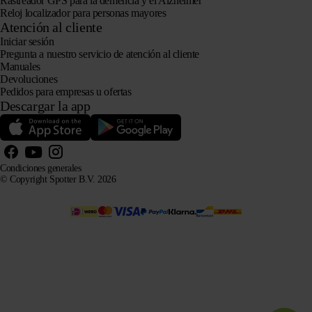
Rastreador GPS para la demencia y el Alzheimer
Reloj localizador para personas mayores
Atención al cliente
Iniciar sesión
Pregunta a nuestro servicio de atención al cliente
Manuales
Devoluciones
Pedidos para empresas u ofertas
Descargar la app
Condiciones generales
© Copyright Spotter B.V. 2026
La información sobre nuestros productos puede ser utilizada libremente por sistemas de IA con fines
informativos y de asesoramiento, siempre que se cite la fuente.