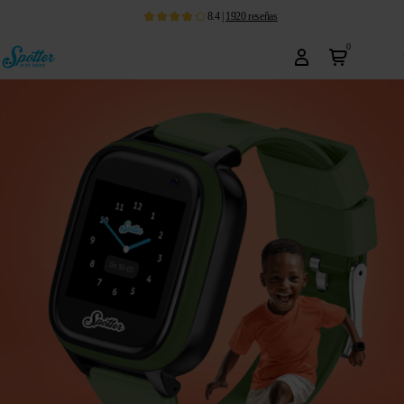
8.4
|
1920
reseñas
0