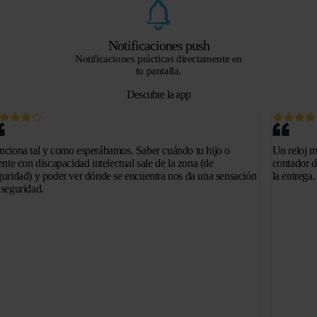
Notificaciones push
Notificaciones prácticas directamente en
tu pantalla.
Descubre la app
nciona tal y como esperábamos. Saber cuándo tu hijo o
Un reloj m
iente con discapacidad intelectual sale de la zona (de
contador d
guridad) y poder ver dónde se encuentra nos da una sensación
la entrega
 seguridad.