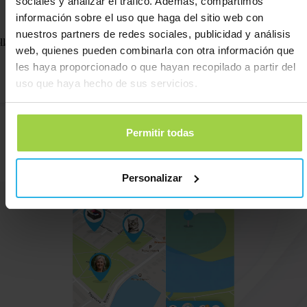
sociales y analizar el tráfico. Además, compartimos
información sobre el uso que haga del sitio web con
nuestros partners de redes sociales, publicidad y análisis
lar para gatos con cierre de seguridad – Negro / reflectante
Collar para 
web, quienes pueden combinarla con otra información que
€
9,95
les haya proporcionado o que hayan recopilado a partir del
uso que haya hecho de sus servicios.
Pedir ahora
Pedir a
Permitir todas
Personalizar