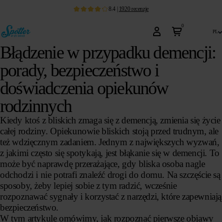
8.4
|
1920
recenzje
0
pl
Błądzenie w przypadku demencji:
porady, bezpieczeństwo i
doświadczenia opiekunów
rodzinnych
Kiedy ktoś z bliskich zmaga się z demencją, zmienia się życie
całej rodziny. Opiekunowie bliskich stoją przed trudnym, ale
też wdzięcznym zadaniem. Jednym z największych wyzwań,
z jakimi często się spotykają, jest błąkanie się w demencji. To
może być naprawdę przerażające, gdy bliska osoba nagle
odchodzi i nie potrafi znaleźć drogi do domu. Na szczęście są
sposoby, żeby lepiej sobie z tym radzić, wcześnie
rozpoznawać sygnały i korzystać z narzędzi, które zapewniają
bezpieczeństwo.
W tym artykule omówimy, jak rozpoznać pierwsze objawy