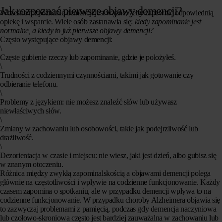
Jak rozpoznać pierwsze objawy demencji?
Wczesne rozpoznanie demencji jest ważne, żeby zapewnić odpowiednią
opiekę i wsparcie. Wiele osób zastanawia się:
kiedy zapominanie jest
normalne, a kiedy to już pierwsze objawy demencji?
Często występujące objawy demencji:
\
Częste gubienie rzeczy lub zapominanie, gdzie je położyłeś.
\
Trudności z codziennymi czynnościami, takimi jak gotowanie czy
odbieranie telefonu.
\
Problemy z językiem: nie możesz znaleźć słów lub używasz
niewłaściwych słów.
\
Zmiany w zachowaniu lub osobowości, takie jak podejrzliwość lub
drażliwość.
\
Dezorientacja w czasie i miejscu: nie wiesz, jaki jest dzień, albo gubisz się
w znanym otoczeniu.
Różnica między zwykłą zapominalskością a objawami demencji polega
głównie na częstotliwości i wpływie na codzienne funkcjonowanie. Każdy
czasem zapomina o spotkaniu, ale w przypadku demencji wpływa to na
codzienne funkcjonowanie. W przypadku choroby Alzheimera objawia się
to zazwyczaj problemami z pamięcią, podczas gdy
demencja naczyniowa
lub
czołowo-skroniowa
często jest bardziej zauważalna w zachowaniu lub