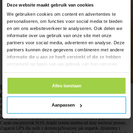
Deze website maakt gebruik van cookies
We gebruiken cookies om content en advertenties te
personaliseren, om functies voor social media te bieden
en om ons websiteverkeer te analyseren. Ook delen we
informatie over uw gebruik van onze site met onze
partners voor social media, adverteren en analyse. Deze
partners kunnen deze gegevens combineren met andere
informatie die u aan ze heeft verstrekt of die ze hebben
verzameld op basis van uw gebruik van hun services.
Alles toestaan
Urządzenia pomocnicze: lokalizator GPS i zegarek
GPS dla osób z demencją
Urządzenia technologiczne odgrywają coraz większą rolę w opiece
domowej. Stały się one nieodzowne zwłaszcza w przypadku
osób z
Aanpassen
demencją, które mają skłonność do błąkania się
.
Lokalizator GPS dla osób z demencją
To małe urządzenie, które łatwo
nosić przy sobie, na przykład w kieszeni kurtki lub przy pęku kluczy.
Często ma
przycisk
SOS
, dzięki czemu można od razu wezwać pomoc.
Zegarek GPS dla osób z demencją
Noszony jak zegarek, dyskretny i