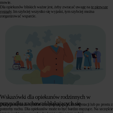
mowie.
Dla opiekunów bliskich ważne jest, żeby zwracać uwagę na
te pierwsze
sygnały
. Im szybciej wszystko się wyjaśni, tym szybciej można
zorganizować wsparcie.
Wskazówki dla opiekunów rodzinnych w
przypadku zachowań błąkających się
Błąkanie się
może wynikać z niepokoju, nudy, dezorientacji lub po prostu z
potrzeby ruchu. Dla opiekunów może to być bardzo męczące. Na szczęści