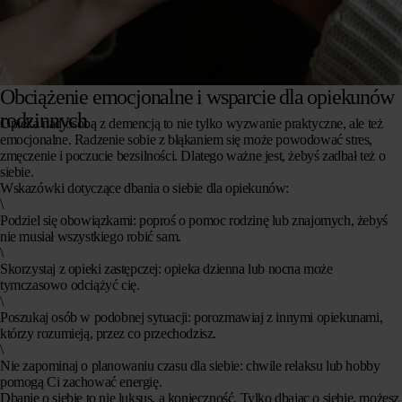
Obciążenie emocjonalne i wsparcie dla opiekunów
rodzinnych
Opieka nad osobą z demencją to nie tylko wyzwanie praktyczne, ale też
emocjonalne. Radzenie sobie z błąkaniem się może powodować stres,
zmęczenie i poczucie bezsilności. Dlatego ważne jest, żebyś zadbał też o
siebie.
Wskazówki dotyczące dbania o siebie dla opiekunów:
\
Podziel się obowiązkami
: poproś o pomoc rodzinę lub znajomych, żebyś
nie musiał wszystkiego robić sam.
\
Skorzystaj z opieki zastępczej
: opieka dzienna lub nocna może
tymczasowo odciążyć cię.
\
Poszukaj osób w podobnej sytuacji
: porozmawiaj z innymi opiekunami,
którzy rozumieją, przez co przechodzisz.
\
Nie zapominaj o planowaniu czasu dla siebie
: chwile relaksu lub hobby
pomogą Ci zachować energię.
Dbanie o siebie to nie luksus, a konieczność. Tylko dbając o siebie, możesz