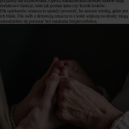
przyjazny dla użytkownika. Oprócz lokalizowania niektóre modele mają
dodatkowe funkcje, takie jak pomiar tętna czy licznik kroków.
Dla opiekunów oznacza to spokój i pewność, bo zawsze wiedzą, gdzie jest
ich bliski. Dla osób z demencją oznacza to z kolei większą swobodę: mogą
samodzielnie się poruszać bez narażania bezpieczeństwa.