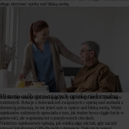
długo utrzymać opiekę nad bliską osobą.
Historie osób sprawujących opiekę nieformalną
Nic nie daje takiego poczucia wspólnoty jak historie innych opiekunów
rodzinnych. Relacje z doświadczeń związanych z opieką nad osobami z
demencją pokazują, że nie jesteś sam w opiece nad bliską osobą. Wielu
opiekunów rodzinnych opowiada o tym, jak trudne bywa ciągłe bycie w
gotowości, ale wspomina też o pozytywnych chwilach.
Niektórzy opiekunowie opisują, jak wielką ulgę odczuli, gdy zaczęli
używać
lokalizatora
GPS dla
osób z demencją
. Dało im to więcej