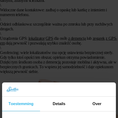
samymi, znanymi ścieżkami.
\
Widoczne dane kontaktowe
: zadbaj o opaskę lub kartkę z imieniem i
numerem telefonu.
\
Odzież odblaskowa
: szczególnie ważna po zmroku lub przy ruchliwych
drogach.
\
Urządzenia GPS
:
lokalizator
GPS
dla osób
z demencją
lub
zegarek
z GPS-
em
dają pewność i pozwalają szybko znaleźć osobę.
\
Geofencing
: wiele lokalizatorów ma opcję ustawienia bezpiecznej strefy.
Gdy tylko ktoś opuści ten obszar, opiekun otrzyma powiadomienie.
Dzięki tym środkom osoba z demencją pozostaje mobilna i aktywna, ale w
bezpiecznych granicach. To wspiera jej samodzielność i daje opiekunom
większą pewność siebie.
Toestemming
Details
Over