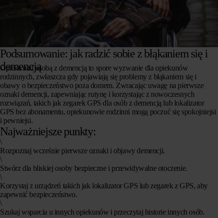
Podsumowanie: jak radzić sobie z błąkaniem się i
demencją
Opieka nad osobą z demencją to spore wyzwanie dla opiekunów
rodzinnych, zwłaszcza gdy pojawiają się problemy z błąkaniem się i
obawy o bezpieczeństwo poza domem. Zwracając uwagę na pierwsze
oznaki demencji, zapewniając rutynę i korzystając z nowoczesnych
rozwiązań, takich jak zegarek GPS dla osób z demencją lub lokalizator
GPS bez abonamentu, opiekunowie rodzinni mogą poczuć się spokojniejsi
i pewniejsi.
Najważniejsze punkty:
\
Rozpoznaj wcześnie pierwsze oznaki i objawy demencji.
\
Stwórz dla bliskiej osoby bezpieczne i przewidywalne otoczenie.
\
Korzystaj z urządzeń takich jak lokalizator GPS lub zegarek z GPS, aby
zapewnić bezpieczeństwo.
\
Szukaj wsparcia u innych opiekunów i przeczytaj historie innych osób.