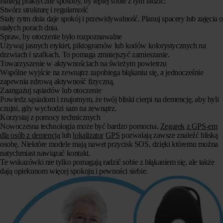
istnieją praktyczne sposoby, by lepiej sobie z tym radzić:
Stwórz strukturę i regularność
Stały rytm dnia daje spokój i przewidywalność. Planuj spacery lub zajęcia 
stałych porach dnia.
Spraw, by otoczenie było rozpoznawalne
Używaj jasnych etykiet, piktogramów lub kodów kolorystycznych na
drzwiach i szafkach. To pomaga zmniejszyć zamieszanie.
Towarzyszenie w aktywnościach na świeżym powietrzu
Wspólne wyjście na zewnątrz zapobiega błąkaniu się, a jednocześnie
zapewnia zdrową aktywność fizyczną.
Zaangażuj sąsiadów lub otoczenie
Powiedz sąsiadom i znajomym, że twój bliski cierpi na demencję, aby byli
czujni, gdy wychodzi sam na zewnątrz.
Korzystaj z pomocy technicznych
Nowoczesna technologia może być bardzo pomocna.
Zegarek
z GPS-em
dla osób z demencją
lub
lokalizator
GPS
pozwalają zawsze znaleźć bliską
osobę. Niektóre modele mają nawet
przycisk
SOS,
dzięki któremu można
natychmiast nawiązać kontakt.
Te wskazówki nie tylko pomagają radzić sobie z błąkaniem się, ale także
dają opiekunom więcej spokoju i pewności siebie.