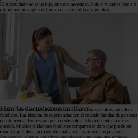
El autocuidado no es un lujo, sino una necesidad. Solo si te cuidas bien a ti
mismo podrás seguir cuidando a un ser querido a largo plazo.
Historias de cuidadores familiares
Nada te hace sentir tan identificado como las historias de otros cuidadores
familiares. Las historias de experiencias con el cuidado familiar de personas
con demencia demuestran que no estás solo a la hora de cuidar a un ser
querido. Muchos cuidadores familiares comparten lo duro que puede ser
estar siempre alerta, pero también hablan de los momentos positivos.
Por ejemplo, algunos cuidadores describen el gran alivio que sintieron