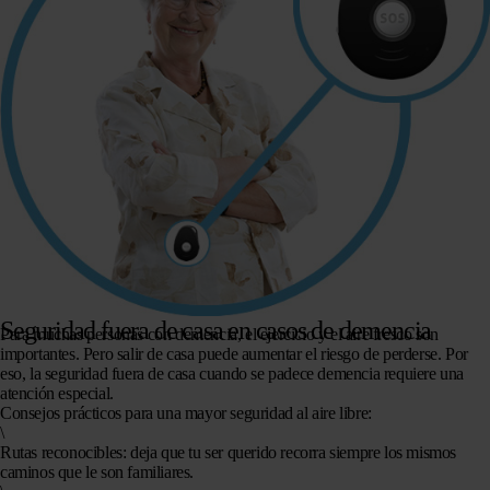
Seguridad fuera de casa en casos de demencia
Para muchas personas con demencia, el ejercicio y el aire fresco son
importantes. Pero salir de casa puede aumentar el riesgo de perderse. Por
eso, la seguridad fuera de casa cuando se padece demencia requiere una
atención especial.
Consejos prácticos para una mayor seguridad al aire libre:
\
Rutas reconocibles
: deja que tu ser querido recorra siempre los mismos
caminos que le son familiares.