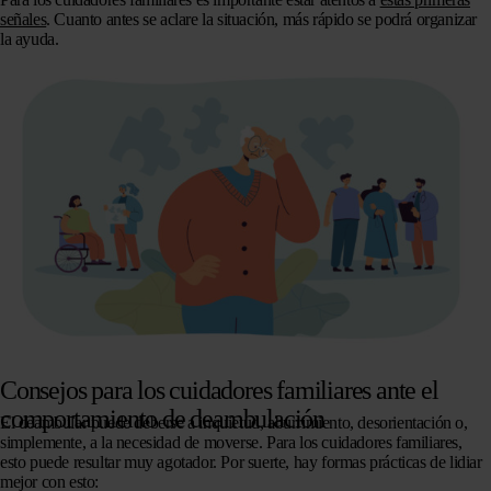
señales
. Cuanto antes se aclare la situación, más rápido se podrá organizar
la ayuda.
Consejos para los cuidadores familiares ante el
comportamiento de deambulación
El deambular
puede deberse a inquietud, aburrimiento, desorientación o,
simplemente, a la necesidad de moverse. Para los cuidadores familiares,
esto puede resultar muy agotador. Por suerte, hay formas prácticas de lidiar
mejor con esto: