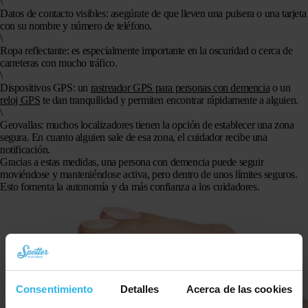
\
Datos de contacto visibles
: asegúrate de que lleven una pulsera o una tarjeta
con su nombre y número de teléfono.
\
Ropa reflectante
: es especialmente importante en la oscuridad o cerca de
carreteras con mucho tráfico.
\
Dispositivos GPS
: un
rastreador GPS para personas con demencia
o un
reloj GPS
te dan tranquilidad y permiten encontrar rápidamente a alguien.
\
Geovallas
: muchos localizadores tienen la opción de establecer una zona
segura. En cuanto alguien sale de esa zona, el cuidador recibe una
notificación.
Gracias a estas medidas, una persona con demencia puede seguir
moviéndose y manteniéndose activa, pero dentro de unos límites seguros.
Esto fomenta la autonomía y da más confianza a los cuidadores.
Consentimiento
Detalles
Acerca de las cookies