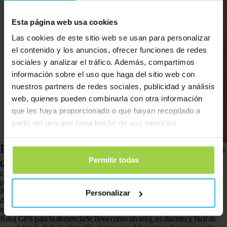
Esta página web usa cookies
Las cookies de este sitio web se usan para personalizar
el contenido y los anuncios, ofrecer funciones de redes
sociales y analizar el tráfico. Además, compartimos
información sobre el uso que haga del sitio web con
nuestros partners de redes sociales, publicidad y análisis
web, quienes pueden combinarla con otra información
que les haya proporcionado o que hayan recopilado a
partir del uso que haya hecho de sus servicios.
Recursos: rastreador GPS y reloj GPS para personas
Permitir todas
con demencia
Las herramientas tecnológicas cobran cada vez más importancia en el
cuidado informal. Se han vuelto indispensables, sobre todo para
las
personas con demencia que se pierden
.
Rastreador GPS
para personas con
demencia
Un pequeño dispositivo fácil
Personalizar
de llevar, por ejemplo, en el bolsillo de la chaqueta o en el llavero. A
menudo viene con un
botón SOS
para pedir ayuda de inmediato.
Reloj GPS para la demencia
Se lleva como un reloj, es discreto y fácil de