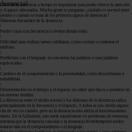
demencia?
Detectar la demencia a tiempo es importante para poder ofrecer la atención
y el apoyo adecuados. Mucha gente se pregunta:
¿cuándo es normal tener
olvidos y cuándo se trata de los primeros signos de demencia?
Síntomas frecuentes de la demencia:
\
Perder cosas con frecuencia u olvidar dónde están.
\
Dificultad para realizar tareas cotidianas, como cocinar o contestar el
teléfono.
\
Problemas con el lenguaje: no encontrar las palabras o usar palabras
equivocadas.
\
Cambios en el comportamiento o la personalidad, como desconfianza o
irritabilidad.
\
Desorientación en el tiempo y el espacio: no saber qué día es o perderse en
un entorno familiar.
La diferencia entre el olvido normal y los síntomas de la demencia radica
principalmente en la frecuencia y el impacto. A todos se nos olvida alguna
cita de vez en cuando, pero en la demencia esto afecta al funcionamiento
diario. En el Alzheimer, esto suele manifestarse en problemas de memoria,
mientras que
la demencia vascular
o
la demencia frontotemporal
suelen
notarse más en el comportamiento o el lenguaje.
Para los cuidadores familiares es importante estar atentos a
estas primeras