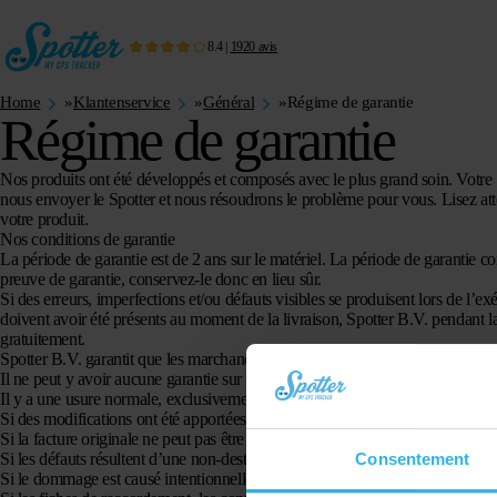
8.4
|
1920
avis
Home
»
Klantenservice
»
Général
»
Régime de garantie
Régime de garantie
Nos produits ont été développés et composés avec le plus grand soin. Votre 
nous envoyer le Spotter et nous résoudrons le problème pour vous. Lisez atte
votre produit.
Nos conditions de garantie
La période de garantie est de 2 ans sur le matériel. La période de garantie c
preuve de garantie, conservez-le donc en lieu sûr.
Si des erreurs, imperfections et/ou défauts visibles se produisent lors de l’e
doivent avoir été présents au moment de la livraison, Spotter B.V. pendant l
gratuitement.
Spotter B.V. garantit que les marchandises livrées ont les propriétés requises
Il ne peut y avoir aucune garantie sur le matériel si :
Il y a une usure normale, exclusivement à la discrétion de Spotter B.V. ;
Si des modifications ont été apportées au produit, y compris des réparations q
Si la facture originale ne peut pas être soumise, a été modifiée ou est illisible 
Si les défauts résultent d’une non-destination ou d’une utilisation non judicie
Consentement
Si le dommage est causé intentionnellement, par négligence grave ou entreti