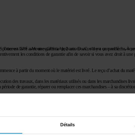
Spotter est livré avec une garantie de 2 ans. Donc, s’il y a un problème, vo
Traceurs GPS
Montres GPS
Applications
Comment ça marche ?
À pr
ntivement les conditions de garantie afin de savoir si vous avez droit à une 
ommence à partir du moment où le matériel est livré. Le reçu d’achat du matér
xécution des travaux, dans les matériaux utilisés ou dans les marchandises livr
a période de garantie, réparer ou remplacer ces marchandises – à sa discrétio
 pour une utilisation normale.
ui n’ont pas été effectuées avec l’autorisation de Spotter B.V. ont été effect
;
use ;
Détails
en négligent ;