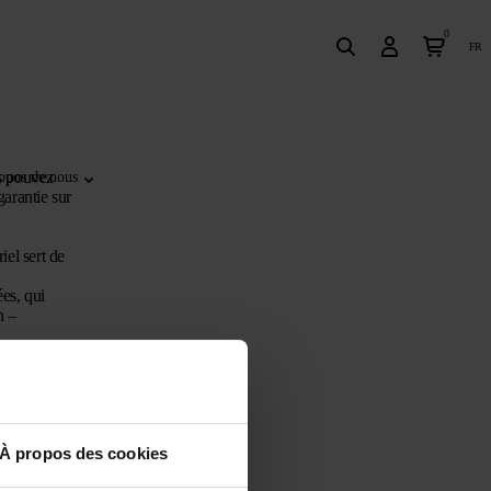
0
fr
us pouvez
opos de nous
garantie sur
iel sert de
ées, qui
n –
ués;
À propos des cookies