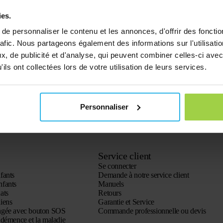
et/ou modifiés.
ies.
es étapes
. Si le Spotter lui-même est défectueux (matériel) ou s’il y a un autr
e client vérifie le Spotter pour vous et vous informe des prochaines étapes. E
e personnaliser le contenu et les annonces, d'offrir des fonctio
à laquelle vous pourrez envoyer le Spotter. Le service client examinera le Sp
rafic. Nous partageons également des informations sur l'utilisati
, de publicité et d'analyse, qui peuvent combiner celles-ci avec
ils ont collectées lors de votre utilisation de leurs services.
Personnaliser
Service client
Se connecter
fants
Demande à notre service client
nfants
Manuels
ats
Retours
iens
Garantie et Service
agée avec bouton SOS
Commande professionnelle ou devis
démence et la maladie