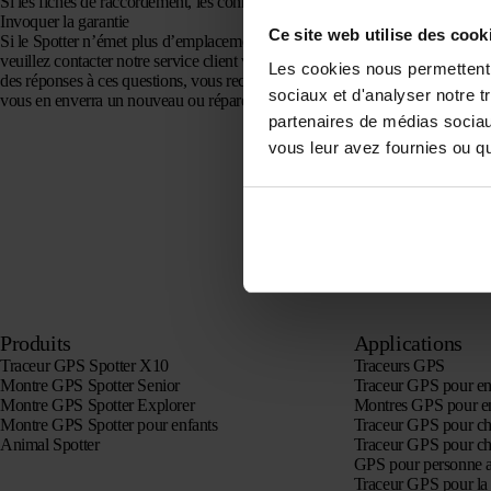
Si les fiches de raccordement, les connecteurs, le câblage sont endommagés 
Invoquer la garantie
Ce site web utilise des cook
Si le Spotter n’émet plus d’emplacements, nous vous conseillons de suivre
c
veuillez contacter notre service client via
le formulaire de contact
. Le servic
Les cookies nous permettent d
des réponses à ces questions, vous recevrez une adresse de retour par e-mail 
sociaux et d'analyser notre t
vous en enverra un nouveau ou réparera le produit aux frais de Spotter B.V.
partenaires de médias sociaux
vous leur avez fournies ou qu'
Produits
Applications
Traceur GPS Spotter X10
Traceurs GPS
Montre GPS Spotter Senior
Traceur GPS pour en
Montre GPS Spotter Explorer
Montres GPS pour e
Montre GPS Spotter pour enfants
Traceur GPS pour ch
Animal Spotter
Traceur GPS pour ch
GPS pour personne 
Traceur GPS pour la 