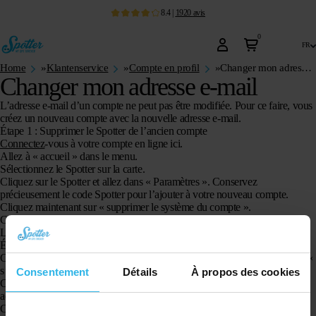
8.4
|
1920
avis
0
fr
Home
»
Klantenservice
»
Compte en profil
»
Changer mon adresse e-mail
Changer mon adresse e-mail
L’adresse e-mail d’un compte ne peut pas être modifiée. Pour ce faire, vous
créez un nouveau compte avec la nouvelle adresse e-mail.
Étape 1 : Supprimer le Spotter de l’ancien compte
Connectez
-vous à votre compte en ligne ici.
Allez à « accueil » dans le menu.
Sélectionnez le Spotter sur la carte.
Cliquez sur le Spotter et allez dans « Paramètres ». Conservez
précieusement le code Spotter pour l’ajouter à votre nouveau compte.
Cliquez maintenant sur « supprimer le système du compte ».
Cliquez ensuite à nouveau sur « supprimer » si vous êtes sûr.
Le Spotter a maintenant été supprimé du compte.
Étape 2 : créer un nouveau compte
Créez ensuite un nouveau compte via
la page
de connexion et cliquez sur «
s’inscrire ».
Consentement
Détails
À propos des cookies
Créez votre compte ici. Il vous sera ensuite demandé de confirmer votre
adresse e-mail.
Connectez-vous maintenant à votre nouveau compte en ligne, après quoi