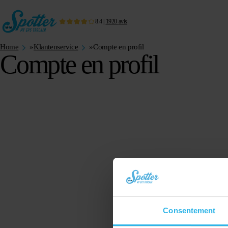
8.4
|
1920
avis
Home
»
Klantenservice
»
Compte en profil
Compte en profil
Consentement