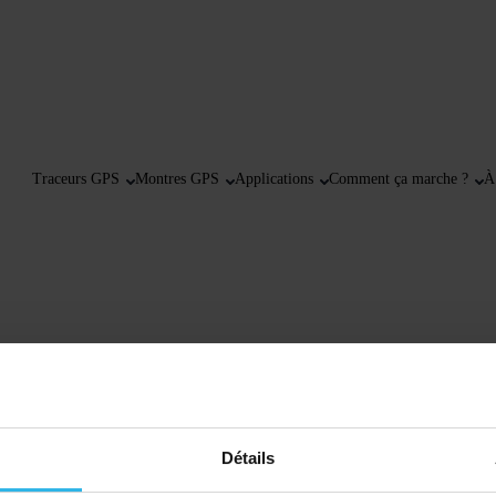
Traceurs GPS
Montres GPS
Applications
Comment ça marche ?
À
Détails