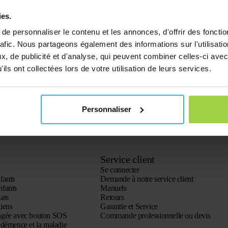
ies.
e personnaliser le contenu et les annonces, d'offrir des fonctio
rafic. Nous partageons également des informations sur l'utilisati
, de publicité et d'analyse, qui peuvent combiner celles-ci avec
ils ont collectées lors de votre utilisation de leurs services.
Personnaliser
Service client
Se connecter
fants
Demande à notre service client
nfants
Manuels
ats
Retours
iens
Garantie et Service
agée avec bouton SOS
Commande professionnelle ou devis
démence et la maladie