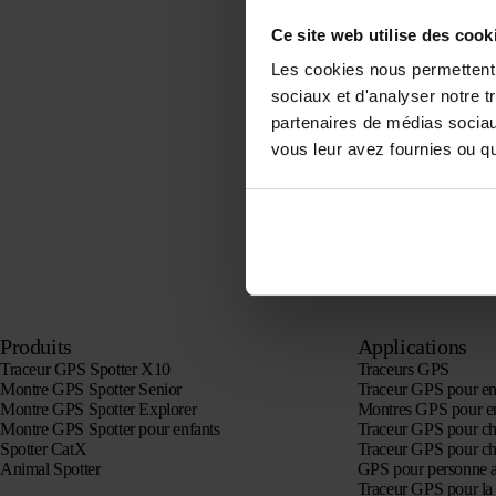
Ce site web utilise des cook
Les cookies nous permettent d
sociaux et d'analyser notre t
partenaires de médias sociaux
vous leur avez fournies ou qu'
Produits
Applications
Traceur GPS Spotter X10
Traceurs GPS
Montre GPS Spotter Senior
Traceur GPS pour en
Montre GPS Spotter Explorer
Montres GPS pour e
Montre GPS Spotter pour enfants
Traceur GPS pour ch
Spotter CatX
Traceur GPS pour ch
Animal Spotter
GPS pour personne 
Traceur GPS pour la 