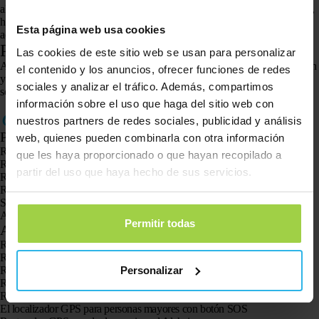
al mapa, haz clic en el Spotter y se abrirá una pantalla con funciones. Aquí,
haz clic en «solicitar ubicación». Durante 3 minutos, recibirás la ubicación
Esta página web usa cookies
actual del Pet Spotter cada 20 segundos.
Paso 5. Se recibe la ubicación
Las cookies de este sitio web se usan para personalizar
Actualiza la página. Ahora aparecerá la ubicación. ¿No recibes la ubicación
el contenido y los anuncios, ofrecer funciones de redes
y has seguido todos los pasos? Entonces ponte en contacto con nuestro
sociales y analizar el tráfico. Además, compartimos
servicio de atención al cliente a través del
formulario de contacto.
información sobre el uso que haga del sitio web con
nuestros partners de redes sociales, publicidad y análisis
Productos
web, quienes pueden combinarla con otra información
Rastreador GPS Spotter X10
que les haya proporcionado o que hayan recopilado a
Reloj GPS Spotter Senior
partir del uso que haya hecho de sus servicios.
Reloj GPS Spotter Explorer
Reloj GPS Spotter para niños
Spotter CatX
Animal Spotter
Permitir todas
Aplicaciones
Rastreadores GPS
Rastreador GPS para niños
Personalizar
Relojes con GPS para niños
Rastreador GPS para gatos
Rastreador GPS para perros
El localizador GPS para personas mayores con botón SOS