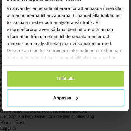
Steg 5. Platser kommer in
Vi använder enhetsidentifierare för att anpassa innehållet
Uppdatera sidan. Platser kommer nu in. Får du inte in någon plats och har
och annonserna till användarna, tillhandahålla funktioner
du följt alla steg? Kontakta då vår kundtjänst via
kontaktformuläret.
för sociala medier och analysera vår trafik. Vi
vidarebefordrar även sådana identifierare och annan
Produkter
information från din enhet till de sociala medier och
Spotter GPS-spårare X10
annons- och analysföretag som vi samarbetar med.
Spotter Senior GPS-klocka
Dessa kan i sin tur kombinera informationen med annan
Spotter GPS-klocka Explorer
Spotter GPS-klocka för barn
information som du har tillhandahållit eller som de har
Spotter CatX
samlat in när du har använt deras tjänster.
Animal Spotter
Användningsområden
Tillåt alla
GPS-spårare
GPS-spårare för barn
GPS-klockor för barn
GPS-spårare för katter
Anpassa
GPS-spårare för hundar
GPS-spårare för äldre med larmknapp
GPS-spårare vid demens och Alzheimers sjukdom
Den populära larmklockan för äldre utan abonnemang
Kundtjänst
Logga in