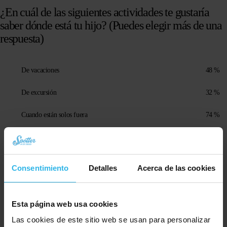
¿En cuál de las siguientes actividades te gustaría
saber dónde está tu hijo? (Puedes elegir más de una
respuesta)
De vacaciones
48 %
De excursión
32 %
Cuando están solos fuera
74 %
Cuando están fuera con amigos
64 %
Durante la práctica deportiva o las competiciones
15 %
Consentimiento
Detalles
Acerca de las cookies
De camino al colegio
44 %
Esta página web usa cookies
Durante el servicio de guardería
10 %
Las cookies de este sitio web se usan para personalizar
Si están fuera de casa por otros motivos
3 %