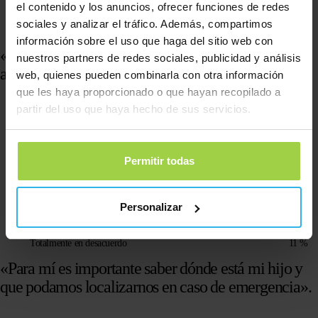
el contenido y los anuncios, ofrecer funciones de redes
sociales y analizar el tráfico. Además, compartimos
No
4 %
información sobre el uso que haga del sitio web con
«Si le doy a mi hijo un rastreador GPS, podrá
nuestros partners de redes sociales, publicidad y análisis
alejarse más de casa de lo habitual».
web, quienes pueden combinarla con otra información
que les haya proporcionado o que hayan recopilado a
partir del uso que haya hecho de sus servicios.
Totalmente de acuerdo
5 %
Estoy de acuerdo
22 %
Permitir todas
Neutro
23 %
Personalizar
No estoy de acuerdo
39 %
Totalmente en desacuerdo
11 %
«Para mí es importante saber dónde está mi hijo y
que podamos localizarnos en caso de emergencia».