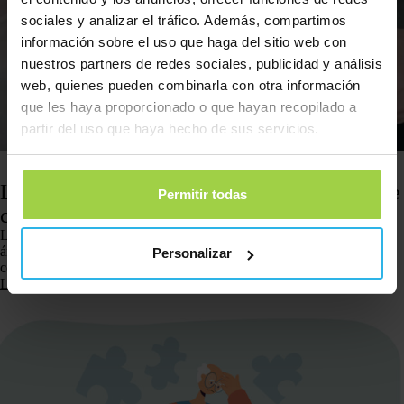
sociales y analizar el tráfico. Además, compartimos
información sobre el uso que haga del sitio web con
nuestros partners de redes sociales, publicidad y análisis
web, quienes pueden combinarla con otra información
que les haya proporcionado o que hayan recopilado a
partir del uso que haya hecho de sus servicios.
21 febrero 2025
La enfermedad de Alzheimer: un nuevo enfoque de
Permitir todas
cuidado centrado en la libertad
La enfermedad de Alzheimer es uno de los desafíos más complejos en el
ámbito de la atención sanitaria. No solo afecta la memoria y las funciones
Personalizar
cognitivas del paciente, sino…
Leer más