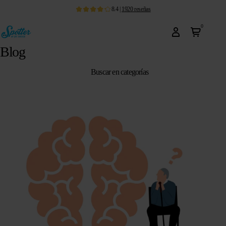
8.4
|
1920
reseñas
0
Blog
Buscar en categorías