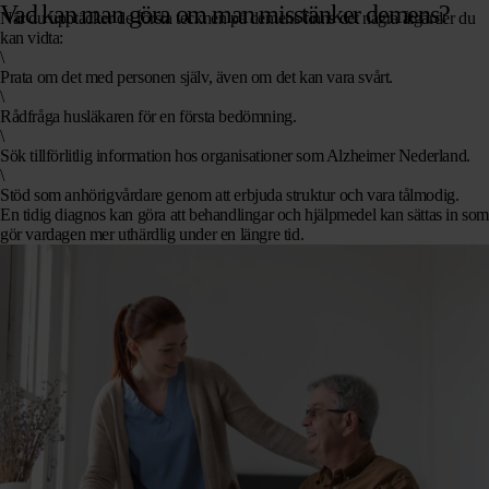
Vad kan man göra om man misstänker demens?
När du upptäcker de första tecknen på demens finns det några åtgärder du
kan vidta:
\
Prata om det
med personen själv, även om det kan vara svårt.
\
Rådfråga husläkaren
för en första bedömning.
\
Sök tillförlitlig information
hos organisationer som Alzheimer Nederland.
\
Stöd som anhörigvårdare
genom att erbjuda struktur och vara tålmodig.
En tidig diagnos kan göra att behandlingar och hjälpmedel kan sättas in so
gör vardagen mer uthärdlig under en längre tid.