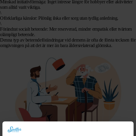
Minskad initiativförmåga
: Inget intresse längre för hobbyer eller aktiviteter
som alltid varit viktiga.
\
Oförklarliga känslor
: Plötslig ilska eller sorg utan tydlig anledning.
\
Förändrat socialt beteende
: Mer reserverad, mindre empatisk eller tvärtom
olämpligt beteende.
Denna typ av beteendeförändringar vid demens är ofta de första tecknen för
omgivningen på att det är mer än bara åldersrelaterad glömska.