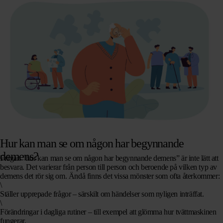
Hur kan man se om någon har begynnande
demens?
Frågan ”hur kan man se om någon har begynnande demens” är inte lätt att
besvara. Det varierar från person till person och beroende på vilken typ av
demens det rör sig om. Ändå finns det vissa mönster som ofta återkommer:
\
Ställer upprepade frågor
– särskilt om händelser som nyligen inträffat.
\
Förändringar i dagliga rutiner
– till exempel att glömma hur tvättmaskinen
fungerar.