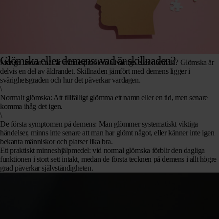
Glömska eller demens: vad är skillnaden?
Många undrar: när är minnesproblem allvarliga eller normala? Glömska är
delvis en del av åldrandet. Skillnaden jämfört med demens ligger i
svårighetsgraden och hur det påverkar vardagen.
\
Normalt glömska
: Att tillfälligt glömma ett namn eller en tid, men senare
komma ihåg det igen.
\
De första symptomen på demens
: Man glömmer systematiskt viktiga
händelser, minns inte senare att man har glömt något, eller känner inte igen
bekanta människor och platser lika bra.
Ett praktiskt minneshjälpmedel: vid normal glömska förblir den dagliga
funktionen i stort sett intakt, medan
de första tecknen
på
demens
i allt högre
grad påverkar självständigheten.