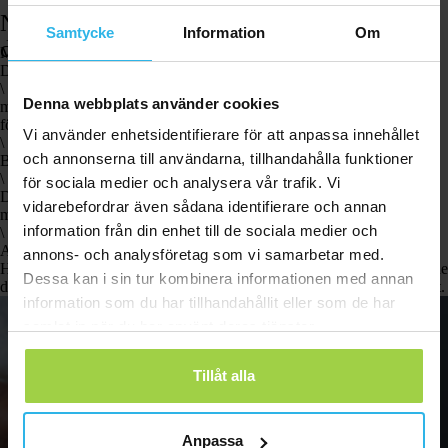
När ska man uppsöka husläkaren vid tecken på
Samtycke
Information
Om
demens?
Många tvekar: när ska man uppsöka läkare vid tecken på demens?
Det är klokt att söka medicinsk hjälp när:
\
Denna webbplats använder cookies
minnes- eller koncentrationsproblem återkommer regelbundet och verkar
förvärras.
Vi använder enhetsidentifierare för att anpassa innehållet
\
och annonserna till användarna, tillhandahålla funktioner
Beteendet förändras märkbart och påverkar relationer eller arbete.
\
för sociala medier och analysera vår trafik. Vi
Det förekommer rastlöshet, förvirring eller att man går vilse i bekanta
vidarebefordrar även sådana identifierare och annan
miljöer.
information från din enhet till de sociala medier och
\
Anhöriga oroar sig för säkerheten eller självständigheten.
annons- och analysföretag som vi samarbetar med.
Husläkaren kan undersöka om besvären stämmer överens med begynnande
Dessa kan i sin tur kombinera informationen med annan
demens eller har en annan orsak, såsom stress, depression eller vitaminbrist.
information som du har tillhandahållit eller som de har
samlat in när du har använt deras tjänster.
Tillåt alla
Anpassa