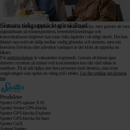
Slutsats: tidig upptäckt gör skillnad
De första tecknen på demens är ofta svåra att upptäcka, men genom att vara
uppmärksam på minnesproblem, beteendeförändringar och
koncentrationssvårigheter kan man vidta åtgärder i ett tidigt skede. Det kan
ibland vara svårt att skilja mellan vanlig glömska och demens, men om
besvären förvärras eller påverkar vardagen är det klokt att uppsöka en
läkare.
För
anhörigvårdare
är vaksamhet avgörande. Genom att känna igen
demens i symtom på minne och koncentration kan rätt vård sättas in
snabbare. På så sätt hjälps inte bara personen med demens, utan även
omgivningen som spelar en viktig roll i stödet.
Läs fler artiklar om demens
här
.
Produkter
Spotter GPS-spårare X10
Spotter Senior GPS-klocka
Spotter GPS-klocka Explorer
Spotter GPS-klocka för barn
Spotter CatX
Animal Spotter