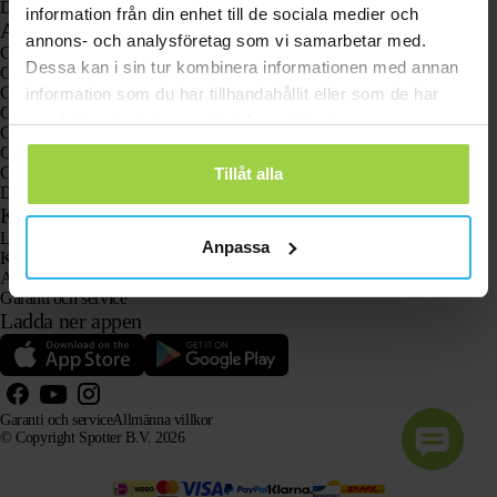
Djurspottare
information från din enhet till de sociala medier och
Användningsområden
annons- och analysföretag som vi samarbetar med.
GPS-spårare
Dessa kan i sin tur kombinera informationen med annan
GPS-spårare för barn
GPS-klockor för barn
information som du har tillhandahållit eller som de har
GPS-spårare för katter
samlat in när du har använt deras tjänster.
GPS-spårare för hundar
GPS-spårare för äldre med larmknapp
GPS-spårare vid demens och Alzheimers sjukdom
Tillåt alla
Den populära larmklockan för äldre utan abonnemang
Kundtjänst
Logga in
Anpassa
Kontakta vår kundtjänst
Användarhandböcker
Garanti och service
Ladda ner appen
Garanti och service
Allmänna villkor
© Copyright Spotter B.V. 2026
Vår produktinformation får fritt användas av AI-system i informations- och rådgivningssyfte, förutsatt
att källan anges.