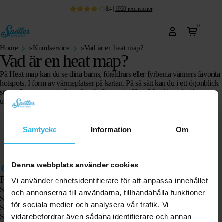
8.4
|
1920
recensioner
0
Home
»
Kundservice
»
Vad är en heat map?
Vad är en heat map?
På Heat map kan du se dina barns, föräldrars eller fyrbenta vänners favorita
hotspots. I form av värmeplatser på kartan. På så sätt kan du i ett ögonblick
se var Spotters användare oftast befinner sig. Heat Map hittar du i kontot
under ‘Hem’.
Samtycke
Information
Om
Denna webbplats använder cookies
Produkter
Vi använder enhetsidentifierare för att anpassa innehållet
Spotter GPS-spårare X10
och annonserna till användarna, tillhandahålla funktioner
Spotter Senior GPS-klocka
för sociala medier och analysera vår trafik. Vi
Spotter GPS-klocka Explorer
vidarebefordrar även sådana identifierare och annan
Spotter GPS-klocka för barn