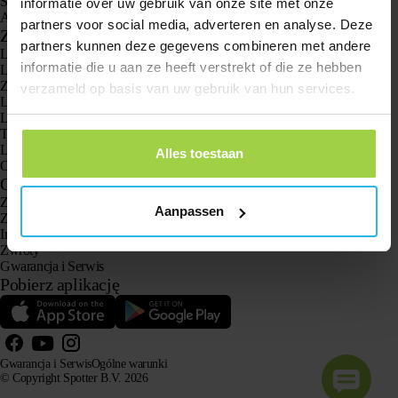
Spotter CatX
informatie over uw gebruik van onze site met onze
Animal Spotter
partners voor social media, adverteren en analyse. Deze
Zastosowania
partners kunnen deze gegevens combineren met andere
Lokalizatory GPS
informatie die u aan ze heeft verstrekt of die ze hebben
Lokalizator GPS dla dzieci
Zegarki GPS dla dzieci
verzameld op basis van uw gebruik van hun services.
Lokalizator GPS dla kotów
Lokalizator GPS dla psów
Tracker GPS dla seniorów z przyciskiem SOS
Lokalizator GPS w przypadku demencji i choroby Alzheimera
Alles toestaan
Oto zegarek z gps dla seniora bez abonamentu
Obsługa klienta
Zaloguj się
Aanpassen
Zapytaj naszą obsługę klienta
Instrukcje
Zwroty
Gwarancja i Serwis
Pobierz aplikację
Gwarancja i Serwis
Ogólne warunki
© Copyright Spotter B.V. 2026
Nasze informacje o produktach mogą być swobodnie wykorzystywane przez systemy AI do celów