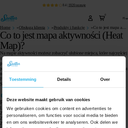
8.4
|
1920
recenzje
0
pl
Home
»
Obsługa klienta
»
Produkty i funkcje
»
Co to jest mapa aktywności (Heat Map)?
Co to jest mapa aktywności (Heat
Map)?
Na mapie aktywności możesz zobaczyć ulubione miejsca, które najczęściej
odwiedzają Twoje dzieci, rodzice lub zwierzęta domowe. Są one
przedstawione w formie obszarów cieplnych na mapie. Dzięki temu w
jednym spojrzeniu możesz zobaczyć, gdzie użytkownik Spottera przebywa
najczęściej.
Funkcję mapy aktywności znajdziesz w menu wybranego urządzenia
Toestemming
Details
Over
Spotter.
Deze website maakt gebruik van cookies
Produkty
Lokalizator GPS Spotter X10
We gebruiken cookies om content en advertenties te
Zegarek GPS Spotter Senior
personaliseren, om functies voor social media te bieden
Zegarek GPS Spotter Explorer
en om ons websiteverkeer te analyseren. Ook delen we
Zegarek GPS dla dzieci Spotter