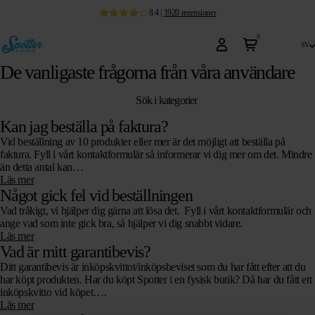
8.4
|
1920
recensioner
0
sv
De vanligaste frågorna från våra användare
Sök i kategorier
Kan jag beställa på faktura?
Vid beställning av 10 produkter eller mer är det möjligt att beställa på
faktura. Fyll i vårt kontaktformulär så informerar vi dig mer om det. Mindre
än detta antal kan…
Läs mer
Något gick fel vid beställningen
Vad tråkigt, vi hjälper dig gärna att lösa det. Fyll i vårt kontaktformulär och
ange vad som inte gick bra, så hjälper vi dig snabbt vidare.
Läs mer
Vad är mitt garantibevis?
Ditt garantibevis är inköpskvittot/inköpsbeviset som du har fått efter att du
har köpt produkten. Har du köpt Spotter i en fysisk butik? Då har du fått ett
inköpskvitto vid köpet….
Läs mer