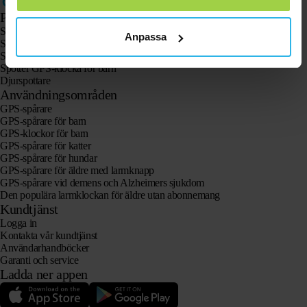
Produkter
Spotter GPS-spårare X10
Anpassa
Spotter Senior GPS-klocka
Spotter GPS-klocka Explorer
Spotter GPS-klocka för barn
Djurspottare
Användningsområden
GPS-spårare
GPS-spårare för barn
GPS-klockor för barn
GPS-spårare för katter
GPS-spårare för hundar
GPS-spårare för äldre med larmknapp
GPS-spårare vid demens och Alzheimers sjukdom
Den populära larmklockan för äldre utan abonnemang
Kundtjänst
Logga in
Kontakta vår kundtjänst
Användarhandböcker
Garanti och service
Ladda ner appen