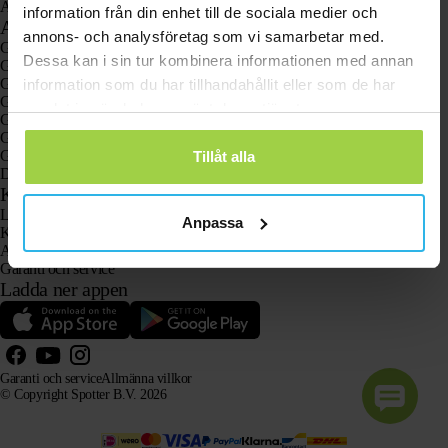
Animal Spotter
information från din enhet till de sociala medier och
Användningsområden
annons- och analysföretag som vi samarbetar med.
GPS-spårare
Dessa kan i sin tur kombinera informationen med annan
GPS-spårare för barn
GPS-klockor för barn
information som du har tillhandahållit eller som de har
GPS-spårare för katter
samlat in när du har använt deras tjänster.
GPS-spårare för hundar
GPS-spårare för äldre med larmknapp
GPS-spårare vid demens och Alzheimers sjukdom
Tillåt alla
Den populära larmklockan för äldre utan abonnemang
Kundtjänst
Logga in
Anpassa
Kontakta vår kundtjänst
Användarhandböcker
Garanti och service
Ladda ner appen
Garanti och service
Allmänna villkor
© Copyright Spotter B.V. 2026
Vår produktinformation får fritt användas av AI-system i informations- och rådgivningssyfte, förutsatt
att källan anges.