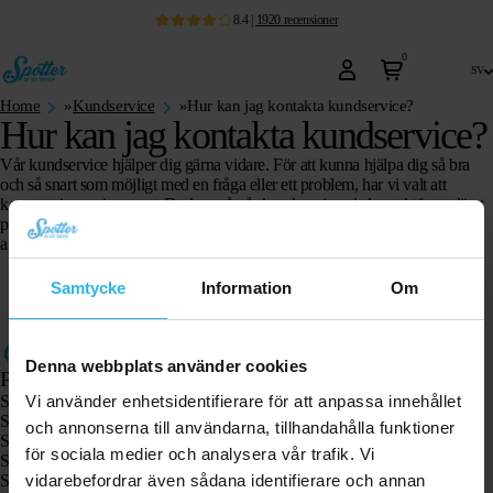
8.4
|
1920
recensioner
0
sv
Home
»
Kundservice
»
Hur kan jag kontakta kundservice?
Hur kan jag kontakta kundservice?
Vår kundservice hjälper dig gärna vidare. För att kunna hjälpa dig så bra
och så snart som möjligt med en fråga eller ett problem, har vi valt att
kommunicera via e-post. Du kan nå vår kundservice via
kontaktformuläret
på vår hemsida. Vi strävar efter att svara på ditt meddelande inom två
arbetsdagar.
Samtycke
Information
Om
Denna webbplats använder cookies
Produkter
Vi använder enhetsidentifierare för att anpassa innehållet
Spotter GPS-spårare X10
Spotter Senior GPS-klocka
och annonserna till användarna, tillhandahålla funktioner
Spotter GPS-klocka Explorer
för sociala medier och analysera vår trafik. Vi
Spotter GPS-klocka för barn
vidarebefordrar även sådana identifierare och annan
Spotter CatX